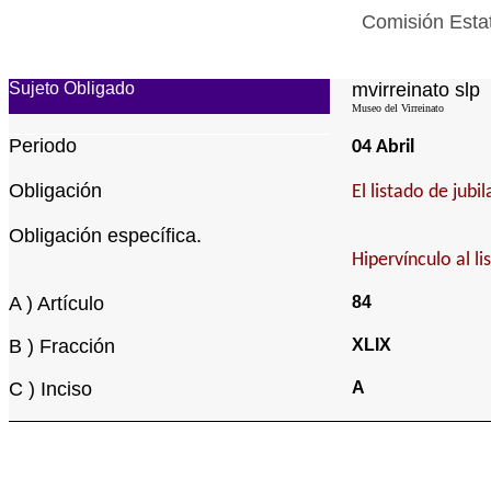
Comisión Estat
Sujeto Obligado
mvirreinato slp
Museo del Virreinato
Periodo
04 Abril
Obligación
El listado de jub
Obligación específica.
Hipervínculo al l
A ) Artículo
84
B ) Fracción
XLIX
C ) Inciso
A