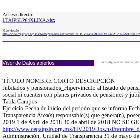
Acceso directo:
LTAIPSLP84XLIXA.xlsx
Hipervinculo
http://www.cegaipslp.org.mx/webcegaip2019.nsf/nombre_de_la_vista/9D3E660D4C565AE2862583F4005
Visor de Datos abiertos
Datos digitales de caracter pú
TÍTULO NOMBRE CORTO DESCRIPCIÓN
Jubilados y pensionados_Hipervínculo al listado de pen
social ni cuenten con planes privados de pensiones y jubi
Tabla Campos
Ejercicio Fecha de inicio del periodo que se informa Fec
Transparencia Área(s) responsable(s) que genera(n), posee
2019 1 de Abril de 2018 30 de abril de 2018 NO SE 
http://www.cegaipslp.org.mx/HV2019Dos.nsf/nombr
Administración, Unidad de Transparencia 31 de mayo de 2