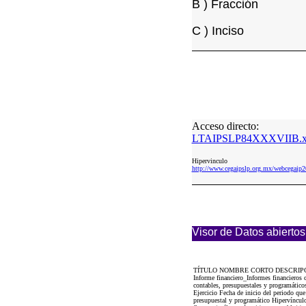
B ) Fracción
C ) Inciso
Acceso directo:
LTAIPSLP84XXXVIIB.x
Hipervinculo
http://www.cegaipslp.org.mx/webceg
Visor de Datos abiertos
TÍTULO NOMBRE CORTO DESCRIP
Informe financiero_Informes financieros
contables, presupuestales y programátic
Ejercicio Fecha de inicio del periodo qu
presupuestal y programático Hipervínculo