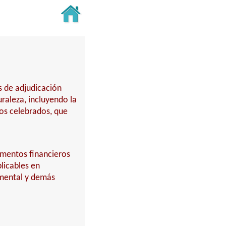
s de adjudicación
turaleza, incluyendo la
tos celebrados, que
umentos financieros
licables en
mental y demás