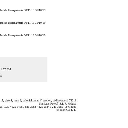
ad de Transparencia 30/11/19 31/10/19
ad de Transparencia 30/11/19 31/10/19
ad de Transparencia 30/11/19 31/10/19
:21:57 PM
al
5, piso 4, torre 2, coloniaLomas 4ª sección, código postal 78216
San Luis Potosí, S.L.P. México
825-1020 / 825-6468 / 825-2583 / 825-2584 / 246-3085 / 246-2086
01 800 223 4247