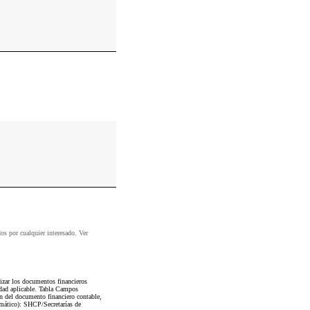
dos por cualquier interesado. Ver
zar los documentos financieros
dad aplicable. Tabla Campos
n del documento financiero contable,
amático): SHCP/Secretarías de