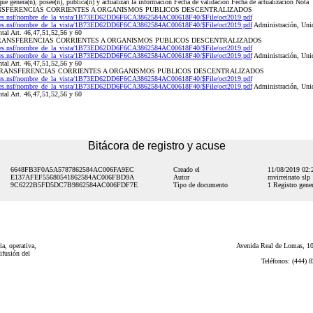
que genera(n), posee(n), publica(n) y actualizan la información Fecha de validación Fecha de actualización Nota
e TRANSFERENCIAS CORRIENTES A ORGANISMOS PUBLICOS DESCENTRALIZADOS
res.nsf/nombre_de_la_vista/1B73ED62DD6F6CA3862584AC00618F40/$File/oct2019.pdf
res.nsf/nombre_de_la_vista/1B73ED62DD6F6CA3862584AC00618F40/$File/oct2019.pdf
Administración, Unid
tal Art. 46,47,51,52,56 y 60
estal TRANSFERENCIAS CORRIENTES A ORGANISMOS PUBLICOS DESCENTRALIZADOS
res.nsf/nombre_de_la_vista/1B73ED62DD6F6CA3862584AC00618F40/$File/oct2019.pdf
res.nsf/nombre_de_la_vista/1B73ED62DD6F6CA3862584AC00618F40/$File/oct2019.pdf
Administración, Unid
tal Art. 46,47,51,52,56 y 60
ático TRANSFERENCIAS CORRIENTES A ORGANISMOS PUBLICOS DESCENTRALIZADOS
res.nsf/nombre_de_la_vista/1B73ED62DD6F6CA3862584AC00618F40/$File/oct2019.pdf
res.nsf/nombre_de_la_vista/1B73ED62DD6F6CA3862584AC00618F40/$File/oct2019.pdf
Administración, Unid
tal Art. 46,47,51,52,56 y 60
Bitácora de registro y acuse
6648FB3F0A5A5787862584AC006FA9EC
Creado el
11/08/2019 02
E137AFEF55680541862584AC006FBD9A
Autor
mvirreinato slp
9C6222B5FD5DC7B9862584AC006FDF7E
Tipo de documento
1 Registro gener
a, operativa,
Avenida Real de Lomas, 101
ifusión del
Teléfonos: (444) 