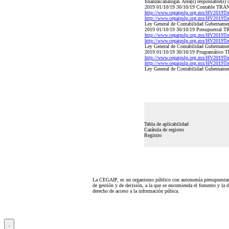
finanzas/análogas Área(s) responsable(s) 
2019 01/10/19 30/10/19 Contabl
http://www.cegaipslp.org.mx/HV2019T
http://www.cegaipslp.org.mx/HV2019T
Ley General de Contabilidad Gubernamen
2019 01/10/19 30/10/19 Presupu
http://www.cegaipslp.org.mx/HV2019T
http://www.cegaipslp.org.mx/HV2019T
Ley General de Contabilidad Gubernamen
2019 01/10/19 30/10/19 Program
http://www.cegaipslp.org.mx/HV2019T
http://www.cegaipslp.org.mx/HV2019T
Ley General de Contabilidad Gubernamen
Tabla de aplicabilidad
Carátula de registro
Registro
La CEGAIP, es un organismo público con autonomía presupuestari
de gestión y de decisión, a la que se encomienda el fomento y la d
derecho de acceso a la información púbica.