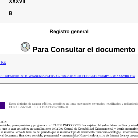
XXXVII
B
Registro general
Para
Consultar
el documento
lsx
aip2019.nsf/nombre_de_la_vista/9C6222B5FD5DC7B9862584AC006FDF7E/$File/LTAIPSLP84XXXVIIB.xlsx
Datos digitales de caracter público, accesibles en linea, que pueden ser usados, reutilizados y redistribui
CONAIP/SNT/ACUERDO/EXT13/04/2016-08
CIÓN
 contables, presupuestales y programáticos LTAIPSLP84XXXVIIB Los sujetos obligados deben publicar y actuali
os, que le sean aplicables en cumplimiento de la Ley General de Contabilidad Gubernamental y demás normativi
e se informa Fecha de término del periodo que se informa Tipo de documento financiero (catálogo) Denominació
 al documento financiero contable, presupuestal y programático Hipervínculo al sitio de Internet (avance progr