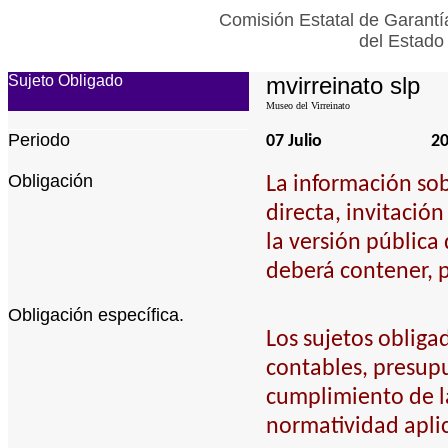
Comisión Estatal de Garantí
del Estado
Sujeto Obligado
mvirreinato slp
Museo del Virreinato
Periodo
07 Julio
2
Obligación
La información so
directa, invitación
la versión pública
deberá contener, p
Obligación específica.
Los sujetos obliga
contables, presupu
cumplimiento de l
normatividad apli