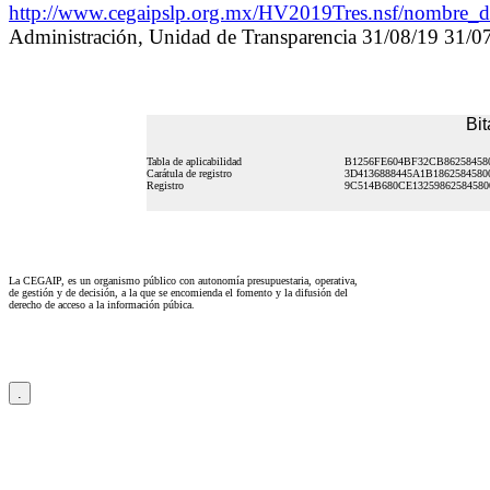
http://www.cegaipslp.org.mx/HV2019Tres.nsf/nombre
Administración, Unidad de Transparencia 31/08/19 31/0
Bit
Tabla de aplicabilidad
B1256FE604BF32CB86258458
Carátula de registro
3D4136888445A1B186258458
Registro
9C514B680CE13259862584580
La CEGAIP, es un organismo público con autonomía presupuestaria, operativa,
de gestión y de decisión, a la que se encomienda el fomento y la difusión del
derecho de acceso a la información púbica.