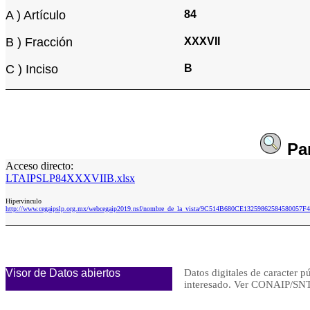
A ) Artículo
84
B ) Fracción
XXXVII
C ) Inciso
B
Pa
Acceso directo:
LTAIPSLP84XXXVIIB.xlsx
Hipervinculo
http://www.cegaipslp.org.mx/webcegaip2019.nsf/nombre_de_la_vista/9C514B680CE13259862584580057
Visor de Datos abiertos
Datos digitales de caracter p
interesado. Ver CONAIP/