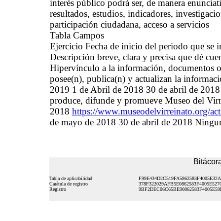
interés público podrá ser, de manera enunciati
resultados, estudios, indicadores, investigac
participación ciudadana, acceso a servicios
Tabla Campos
Ejercicio Fecha de inicio del periodo que se
Descripción breve, clara y precisa que dé cue
Hipervínculo a la información, documentos o 
posee(n), publica(n) y actualizan la informac
2019 1 de Abril de 2018 30 de abril de 2018
produce, difunde y promueve Museo del Virre
2018
https://www.museodelvirreinato.org/act
de mayo de 2018 30 de abril de 2018 Ningu
Bitácora
Tabla de aplicabilidad
F99E434D2C519FA5862583F4005E32A
Carátula de registro
378F322029AFB5E0862583F4005E527
Registro
9BF2DEC06C65BE90862583F4005E59