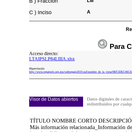
B ) Fracción
LIII
C ) Inciso
A
Re
Para
C
Acceso directo:
LTAIPSLP84LIIIA.xlsx
Hipervinculo
http://www.cegaipslp.org.mx/webcegaip2019.nsf/nombre_de_la_vista/9BF2DEC06
Visor de Datos abiertos
Datos digitales de caract
redistribuidos por cu
TÍTULO NOMBRE CORTO DESCRIPCI
Más información relacionada_Información d