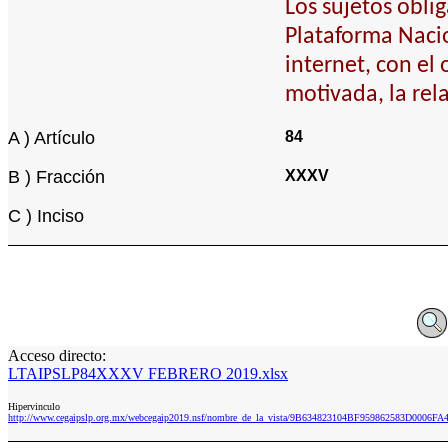
Los sujetos obli
Plataforma Nacio
internet, con el
motivada, la rel
A ) Artículo
84
B ) Fracción
XXXV
C ) Inciso
Acceso directo:
LTAIPSLP84XXXV FEBRERO 2019.xlsx
Hipervinculo
http://www.cegaipslp.org.mx/webcegaip2019.nsf/nombre_de_la_vista/9B634823104BF959862583D00