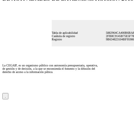
Tabla de aplicabilidad
5882964CA400B6BA8
Carátula de registro
2FB8C9145B75E5F78
Registro
9B634823104BF9598
La CEGAIP, es un organismo público con autonomía presupuestaria, operativa,
de gestión y de decisión, a la que se encomienda el fomento y la difusión del
derecho de acceso a la información púbica.