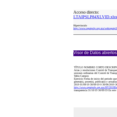
Acceso directo:
LTAIPSLP84XLVID.xls
Hipervinculo
http://www.cegaipslp.org.mx/webcega
Visor de Datos abiertos
TÍTULO NOMBRE CORTO DESCRIP
Actas y resoluciones Comité de Transpar
sesiones ordinarias del Comité de Transp
Tabla Campos
Ejercicio Fecha de inicio del periodo qu
genera(n), posee(n), publica(n) y actuali
2019 01/09/19 30/09/19 0 30/06/2019 3
http://www.cegaipslp.org.mx/HV2019
transparencia 31/10/19 30/09/19 En este 