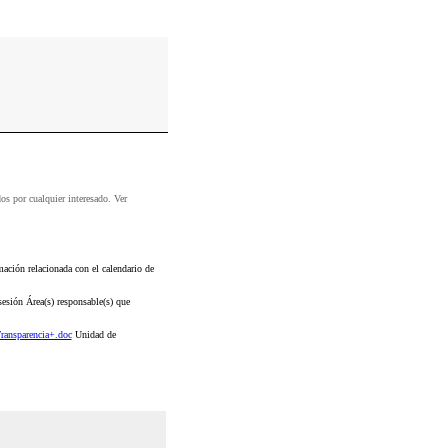
dos por cualquier interesado. Ver
ción relacionada con el calendario de
esión Área(s) responsable(s) que
ansparencia+.doc
Unidad de