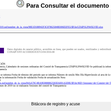
Para
Consultar
el documento
x
ip2019.nsf/nombre_de_la_vista/98E1D188942F3C878625848E006D2FE5/$File/LTAIPSLP84XLVID.xlsx
Datos digitales de caracter público, accesibles en linea, que pueden ser usados, reutilizados y redistribui
CONAIP/SNT/ACUERDO/EXT13/04/2016-08
CIÓN
encia_Calendario de sesiones ordinarias del Comité de Transparencia LTAIPSLP84XLVID Se publicará la informa
arencia
e se informa Fecha de término del periodo que se informa Número de sesión Mes Día Hipervínculo al acta de la s
zan la información Fecha de validación Fecha de actualización Nota
0
Dos.nsf/nombre_de_la_vista/84AA70C4BA9E0888862583DA001A5D0E/$File/46D+Sesiones+de+Comite+de+Tr
mes de 2019 no se realizaron Sesiones del comité de Transparencia
Bitácora de registro y acuse