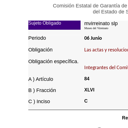
Comisión Estatal de Garantía de
del Estado de 
Sujeto Obligado
mvirreinato slp
Museo del Virreinato
Periodo
06 Junio
Obligación
Las actas y resoluci
Obligación específica.
Integrantes del Comi
A ) Artículo
84
B ) Fracción
XLVI
C ) Inciso
C
Re