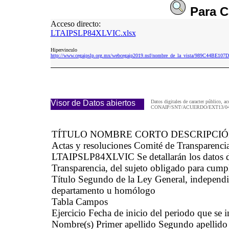
Para
C
Acceso directo:
LTAIPSLP84XLVIC.xlsx
Hipervinculo
http://www.cegaipslp.org.mx/webcegaip2019.nsf/nombre_de_la_vista/989C44BE
Visor de Datos abiertos
Datos digitales de caracter público, ac
CONAIP/SNT/ACUERDO/EXT13/04/
TÍTULO NOMBRE CORTO DESCRIPCI
Actas y resoluciones Comité de Transparenci
LTAIPSLP84XLVIC Se detallarán los datos del
Transparencia, del sujeto obligado para cumpli
Título Segundo de la Ley General, independie
departamento u homólogo
Tabla Campos
Ejercicio Fecha de inicio del periodo que se
Nombre(s) Primer apellido Segundo apellido 