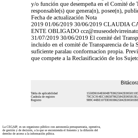
y/o función que desempeña en el Comité de Tr
responsable(s) que genera(n), posee(n), publi
Fecha de actualización Nota
2019 01/06/2019 30/06/2019 CLAUD
ENTE OBLIGADO ccz@museodelvirreinato.mx
31/07/2019 30/06/2019 El comité del Transpa
incluido en el comité de Transparencia de la S
suficiente paralau conformacíon propia. Pre
que compete a la Reclasificación de los Suje
Bitácora
Tabla de aplicabilidad
1550D6164E604B7E8625842E0058110
Carátula de registro
70C5C914EC1865878625842E005813E
Registro
989C44BE107DD3038625842E00581B
La CEGAIP, es un organismo público con autonomía presupuestaria, operativa,
de gestión y de decisión, a la que se encomienda el fomento y la difusión del
derecho de acceso a la información púbica.