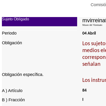
Comisió
Sujeto Obligado
mvirreina
Museo del Virreinato
Periodo
04 Abril
Obligación
Los sujeto
medios ele
correspond
señalan
Obligación específica.
Los instru
A ) Artículo
84
B ) Fracción
I