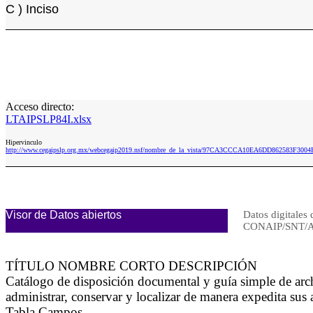
C ) Inciso
Acceso directo:
LTAIPSLP84I.xlsx
Hipervinculo
http://www.cegaipslp.org.mx/webcegaip2019.nsf/nombre_de_la_vista/97CA3CCCA10EA6DD862583F3004
Visor de Datos abiertos
Datos digitales 
CONAIP/SNT/A
TÍTULO NOMBRE CORTO DESCRIPCIÓN
Catálogo de disposición documental y guía simple de arch
administrar, conservar y localizar de manera expedita sus 
Tabla Campos