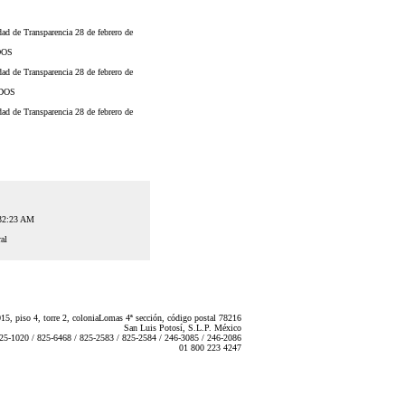
d de Transparencia 28 de febrero de
DOS
d de Transparencia 28 de febrero de
ADOS
d de Transparencia 28 de febrero de
:32:23 AM
al
5, piso 4, torre 2, coloniaLomas 4ª sección, código postal 78216
San Luis Potosí, S.L.P. México
825-1020 / 825-6468 / 825-2583 / 825-2584 / 246-3085 / 246-2086
01 800 223 4247