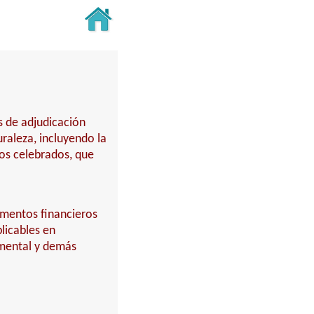
s de adjudicación
turaleza, incluyendo la
tos celebrados, que
umentos financieros
licables en
mental y demás