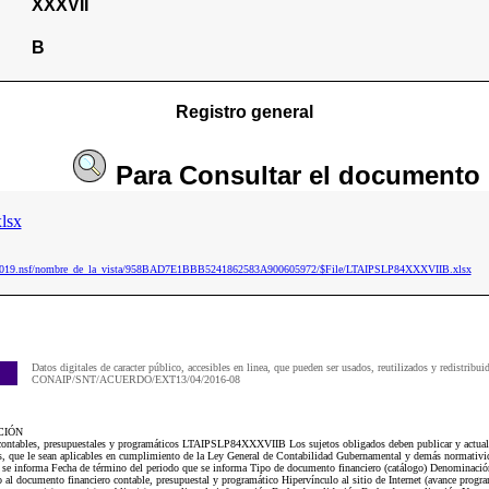
XXXVII
B
Registro general
Para
Consultar
el documento
lsx
ip2019.nsf/nombre_de_la_vista/958BAD7E1BBB5241862583A900605972/$File/LTAIPSLP84XXXVIIB.xlsx
Datos digitales de caracter público, accesibles en linea, que pueden ser usados, reutilizados y redistribui
CONAIP/SNT/ACUERDO/EXT13/04/2016-08
CIÓN
 contables, presupuestales y programáticos LTAIPSLP84XXXVIIB Los sujetos obligados deben publicar y actuali
os, que le sean aplicables en cumplimiento de la Ley General de Contabilidad Gubernamental y demás normativi
e se informa Fecha de término del periodo que se informa Tipo de documento financiero (catálogo) Denominació
 al documento financiero contable, presupuestal y programático Hipervínculo al sitio de Internet (avance progr