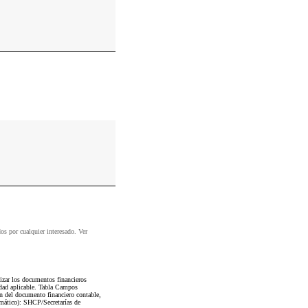
dos por cualquier interesado. Ver
zar los documentos financieros
dad aplicable. Tabla Campos
n del documento financiero contable,
amático): SHCP/Secretarías de