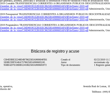
que genera(n), posee(n), publica(n) y actualizan la información Fecha de validación Fecha de actualización Nota
nero de 2019 Contable TRANSFERENCIAS CORRIENTES A ORGANISMOS PUBLICOS DESCENTRALIZADOS
.nsf/nombre_de_la_vista/C56D4019CE2B1EEC862583A900603AF6/$File/Enero+2019.pdf
.nsf/nombre_de_la_vista/C56D4019CE2B1EEC862583A900603AF6/$File/Enero+2019.pdf
Administración, Unida
nero de 2019 Presupuestal TRANSFERENCIAS CORRIENTES A ORGANISMOS PUBLICOS DESCENTRALIZA
.nsf/nombre_de_la_vista/C56D4019CE2B1EEC862583A900603AF6/$File/Enero+2019.pdf
.nsf/nombre_de_la_vista/C56D4019CE2B1EEC862583A900603AF6/$File/Enero+2019.pdf
Administración, Unida
nero de 2019 Programático TRANSFERENCIAS CORRIENTES A ORGANISMOS PUBLICOS DESCENTRALIZ
.nsf/nombre_de_la_vista/C56D4019CE2B1EEC862583A900603AF6/$File/Enero+2019.pdf
.nsf/nombre_de_la_vista/C56D4019CE2B1EEC862583A900603AF6/$File/Enero+2019.pdf
Administración, Unida
Bitácora de registro y acuse
CB4D3BE32248E4B7862583A900604FB1
Creado el
02/22/2019 11
5E8B239F9148A757862583A900605245
Autor
mvirreinato slp
958BAD7E1BBB5241862583A900605972
Tipo de documento
1 Registro gener
a, operativa,
Avenida Real de Lomas, 101
ifusión del
Teléfonos: (444) 