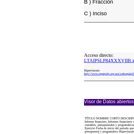
B ) Fracción
C ) Inciso
Acceso directo:
LTAIPSLP84XXXVIIB.x
Hipervinculo
http://www.cegaipslp.org.mx/webcega
Visor de Datos abiertos
TÍTULO NOMBRE CORTO DESCRIP
Informe financiero_Informes financieros
contables, presupuestales y programátic
Ejercicio Fecha de inicio del periodo qu
presupuestal y programático Hipervínculo