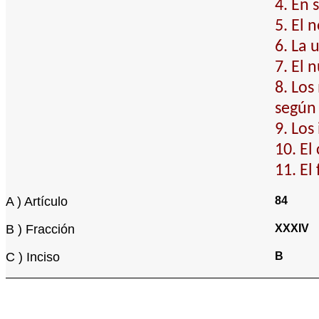
4. En 
5. El 
6. La 
7. El 
8. Los
según
9. Los
10. El
11. El
A ) Artículo
84
B ) Fracción
XXXIV
C ) Inciso
B