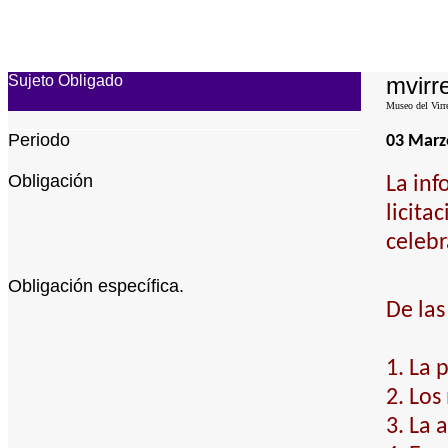
Sujeto Obligado
mvirre
Museo del Virr
Periodo
03 Marz
Obligación
La inf
licita
celebr
Obligación específica.
De las
1. La 
2. Los
3. La 