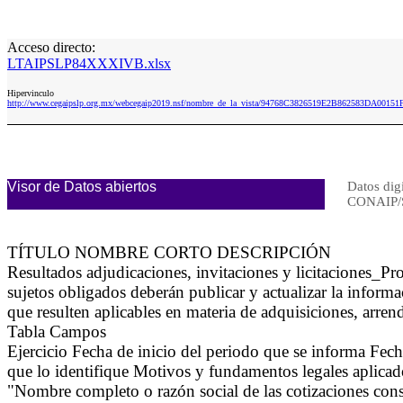
Acceso directo:
LTAIPSLP84XXXIVB.xlsx
Hipervinculo
http://www.cegaipslp.org.mx/webcegaip2019.nsf/nombre_de_la_vista/94768C3826519E2B862583DA0015
Visor de Datos abiertos
Datos digi
CONAIP/
TÍTULO NOMBRE CORTO DESCRIPCIÓN
Resultados adjudicaciones, invitaciones y licitaciones_
sujetos obligados deberán publicar y actualizar la informa
que resulten aplicables en materia de adquisiciones, arren
Tabla Campos
Ejercicio Fecha de inicio del periodo que se informa Fec
que lo identifique Motivos y fundamentos legales aplicados
"Nombre completo o razón social de las cotizaciones con