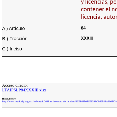
y licencias, p
contener el no
licencia, auto
A ) Artículo
84
B ) Fracción
XXXIII
C ) Inciso
Acceso directo:
LTAIPSLP84XXXIII.xlsx
Hipervinculo
http://www.cegaipslp.org.mx/webcegaip2019.nsf/nombre_de_la_vista/90EF085051E639FC862583A9005C