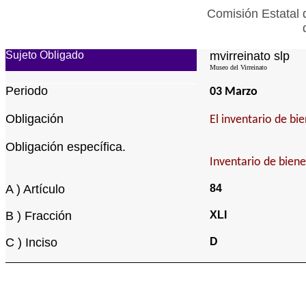
Comisión Estatal 
Sujeto Obligado
mvirreinato slp
Museo del Virreinato
Periodo
03 Marzo
Obligación
El inventario de b
Obligación específica.
Inventario de bien
A ) Artículo
84
B ) Fracción
XLI
C ) Inciso
D