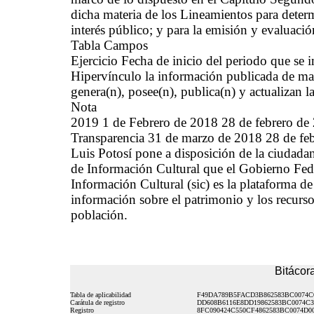
dicha materia de los Lineamientos para deter
interés público; y para la emisión y evaluació
Tabla Campos
Ejercicio Fecha de inicio del periodo que se
Hipervínculo la información publicada de man
genera(n), posee(n), publica(n) y actualizan 
Nota
2019 1 de Febrero de 2018 28 de febrero d
Transparencia 31 de marzo de 2018 28 de feb
Luis Potosí pone a disposición de la ciudadan
de Información Cultural que el Gobierno Fede
Información Cultural (sic) es la plataforma de
información sobre el patrimonio y los recursos
población.
Bitácora
Tabla de aplicabilidad
F49DA789B5FACD3B862583BC0074C
Carátula de registro
DD608B6116E8DD19862583BC0074C
Registro
8FC090424C550CF4862583BC0074D0