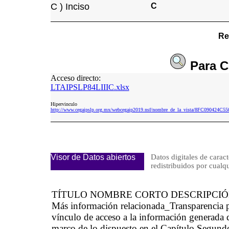
C ) Inciso
C
Re
Para
C
Acceso directo:
LTAIPSLP84LIIIC.xlsx
Hipervinculo
http://www.cegaipslp.org.mx/webcegaip2019.nsf/nombre_de_la_vista/8FC090424
Visor de Datos abiertos
Datos digitales de caract
redistribuidos por cu
TÍTULO NOMBRE CORTO DESCRIPCI
Más información relacionada_Transparencia 
vínculo de acceso a la información generada d
marco de lo dispuesto en el Capítulo Segundo