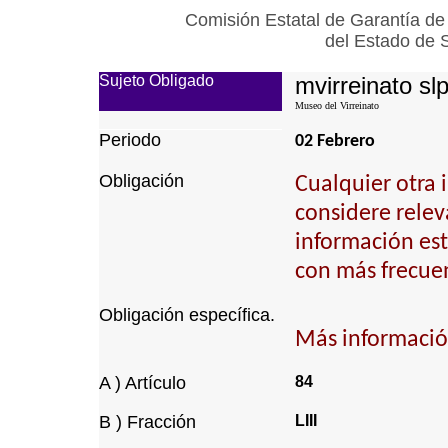
Comisión Estatal de Garantía de
del Estado de 
Sujeto Obligado
mvirreinato sl
Museo del Virreinato
Periodo
02 Febrero
Obligación
Cualquier otra 
considere relev
información est
con más frecuen
Obligación específica.
Más información
A ) Artículo
84
B ) Fracción
LIII