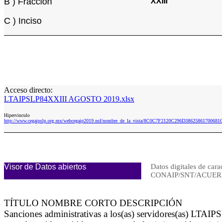
B ) Fracción
XXIII
C ) Inciso
Acceso directo:
LTAIPSLP84XXIII AGOSTO 2019.xlsx
Hipervinculo
http://www.cegaipslp.org.mx/webcegaip2019.nsf/nombre_de_la_vista/8C0C7F2120C296D386258617006
Visor de Datos abiertos
Datos digitales de cara
CONAIP/SNT/ACUERD
TÍTULO NOMBRE CORTO DESCRIPCIÓN
Sanciones administrativas a los(as) servidores(as) LTAIP