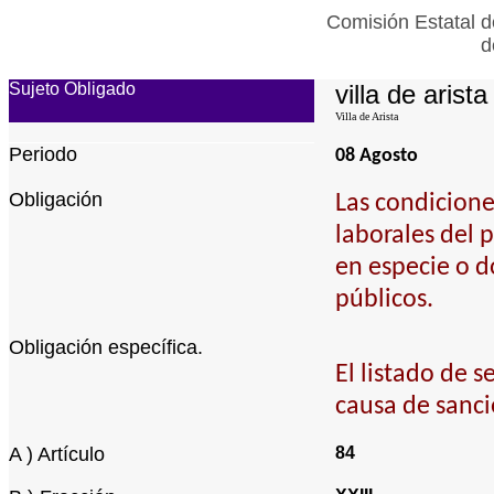
Comisión Estatal d
d
Sujeto Obligado
villa de arista
Villa de Arista
Periodo
08 Agosto
Obligación
Las condicione
laborales del 
en especie o d
públicos.
Obligación específica.
El listado de s
causa de sanci
A ) Artículo
84