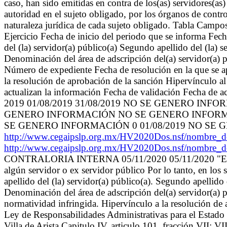
caso, han sido emitidas en contra de los(as) servidores(a
autoridad en el sujeto obligado, por los órganos de contr
naturaleza jurídica de cada sujeto obligado. Tabla Campo
Ejercicio Fecha de inicio del periodo que se informa Fech
del (la) servidor(a) público(a) Segundo apellido del (la
Denominación del área de adscripción del(a) servidor(a) 
Número de expediente Fecha de resolución en la que se a
la resolución de aprobación de la sanción Hipervínculo al 
actualizan la información Fecha de validación Fecha de a
2019 01/08/2019 31/08/2019 NO SE GENERO I
GENERO INFORMACIÓN NO SE GENERO INFORMA
SE GENERO INFORMACIÓN 0 01/08/2019 NO S
http://www.cegaipslp.org.mx/HV2020Dos.nsf/nomb
http://www.cegaipslp.org.mx/HV2020Dos.nsf/nomb
CONTRALORIA INTERNA 05/11/2020 05/11/2020 "En este 
algún servidor o ex servidor público Por lo tanto, en los 
apellido del (la) servidor(a) público(a). Segundo apellid
Denominación del área de adscripción del(a) servidor(a) 
normatividad infringida. Hipervínculo a la resolución de 
Ley de Responsabilidades Administrativas para el Estado 
Villa de Arista Capitulo IV, articulo 101, fracción VII: V