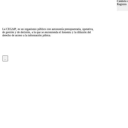
Carátula d
Registro
La CEGAIP, es un organismo público con autonomía presupuestaria, operativa,
de gestión y de decisión, a la que se encomienda el fomento y la difusión del
derecho de acceso a la información púbica.