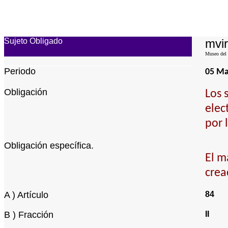
Sujeto Obligado
mvir
Museo del 
Periodo
05 M
Obligación
Los 
elec
por 
Obligación específica.
El m
crea
A ) Artículo
84
B ) Fracción
II