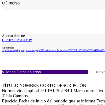
C ) Inciso
Acceso directo:
LTAIPSLP84II.xlsx
Hipervinculo
http://www.cegaipslp.org.mx/webcegaip2019.nsf/nombre_de_la_vista/89D91EA157B30B02862584170050C
Visor de Datos abiertos
Datos 
TÍTULO NOMBRE CORTO DESCRIPCIÓN
Normatividad aplicable LTAIPSLP84II Marco normativo a
Tabla Campos
Ejercicio Fecha de inicio del periodo que se informa Fe