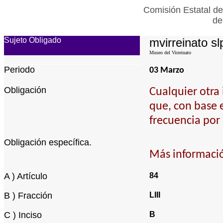
Comisión Estatal de
de
Sujeto Obligado
mvirreinato sl
Museo del Virreinato
Periodo
03 Marzo
Obligación
Cualquier otra
que, con base 
frecuencia por 
Obligación específica.
Más informació
A ) Artículo
84
B ) Fracción
LIII
C ) Inciso
B