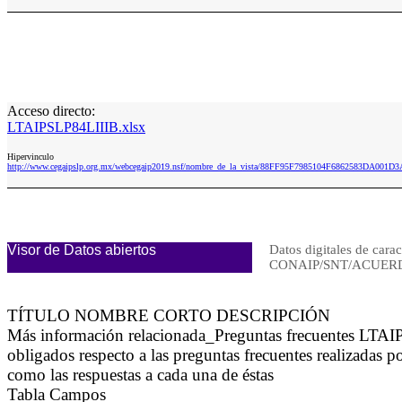
Acceso directo:
LTAIPSLP84LIIIB.xlsx
Hipervinculo
http://www.cegaipslp.org.mx/webcegaip2019.nsf/nombre_de_la_vista/88FF95F7985104F6862583DA001D3
Visor de Datos abiertos
Datos digitales de carac
CONAIP/SNT/ACUERD
TÍTULO NOMBRE CORTO DESCRIPCIÓN
Más información relacionada_Preguntas frecuentes LTAIPS
obligados respecto a las preguntas frecuentes realizadas po
como las respuestas a cada una de éstas
Tabla Campos