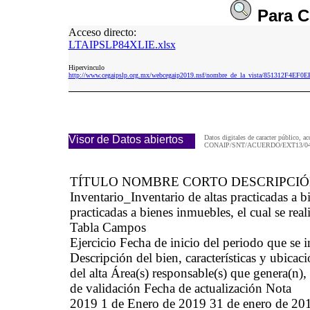
Para
C
Acceso directo:
LTAIPSLP84XLIE.xlsx
Hipervinculo
http://www.cegaipslp.org.mx/webcegaip2019.nsf/nombre_de_la_vista/851312F4E
Visor de Datos abiertos
Datos digitales de caracter público, ac
CONAIP/SNT/ACUERDO/EXT13/04/
TÍTULO NOMBRE CORTO DESCRIPCI
Inventario_Inventario de altas practicadas 
practicadas a bienes inmuebles, el cual se real
Tabla Campos
Ejercicio Fecha de inicio del periodo que se
Descripción del bien, características y ubicaci
del alta Área(s) responsable(s) que genera(n),
de validación Fecha de actualización Nota
2019 1 de Enero de 2019 31 de enero 