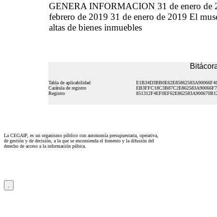
GENERA INFORMACION 31 de enero de 2019
febrero de 2019 31 de enero de 2019 El muse
altas de bienes inmuebles
Bitácora
Tabla de aplicabilidad
E1B34D3BB0E62E85862583A90066F4
Carátula de registro
EB3FFC18C3B87C2E862583A90066F7
Registro
851312F4EF0EF62E862583A900670B1
La CEGAIP, es un organismo público con autonomía presupuestaria, operativa,
de gestión y de decisión, a la que se encomienda el fomento y la difusión del
derecho de acceso a la información púbica.