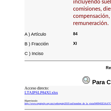
incluyendo suel
comisiones, die
compensación, 
remuneración.
A ) Artículo
84
B ) Fracción
XI
C ) Inciso
Re
Para
C
Acceso directo:
LTAIPSLP84XI.xlsx
Hipervinculo
http://www.cegaipslp.org.mx/webcegaip2019.nsf/nombre_de_la_vista/849945E3A