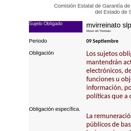
Comisión Estatal de Garantía de
del Estado de 
Sujeto Obligado
mvirreinato sl
Museo del Virreinato
Periodo
09 Septiembre
Obligación
Los sujetos obl
mantendrán actu
electrónicos, d
funciones u obj
información, p
políticas que a
Obligación específica.
La remuneración
públicos de bas