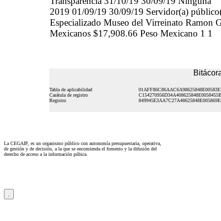
Transparencia 31/10/19 30/09/19 Ninguna
2019 01/09/19 30/09/19 Servidor(a) público
Especializado Museo del Virreinato Ramon 
Mexicanos $17,908.66 Peso Mexicano 1 1
Bitácora
Tabla de aplicabilidad
01AFF86C86AAC6A98625848E00583E
Carátula de registro
C154270956D34A408625848E0058455
Registro
849945E3AA7C27A48625848E005869E
La CEGAIP, es un organismo público con autonomía presupuestaria, operativa,
de gestión y de decisión, a la que se encomienda el fomento y la difusión del
derecho de acceso a la información púbica.