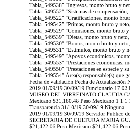
Tabla_549538" "Ingresos, monto bruto y neto
Tabla_549552" "Sistemas de compensación, m
Tabla_549522" "Gratificaciones, monto bruto
Tabla_549542" "Primas, monto bruto y neto,
Tabla_549529" "Comisiones, monto bruto y n
Tabla_549539" "Dietas, monto bruto y neto, 
Tabla_549530" "Bonos, monto bruto y neto, 
Tabla_549531" "Estímulos, monto bruto y ne
Tabla_549549" "Apoyos económicos, monto b
Tabla_549553" "Prestaciones económicas, mo
Tabla_549550" "Prestaciones en especie y su
Tabla_549554" Área(s) responsable(s) que gen
Fecha de validación Fecha de Actualización 
2019 01/09/19 30/09/19 Funcionario 
MUSEO DEL VIRREINATO CLAUDIA CAN
Mexicano $31,180.48 Peso Mexicano 1 1 1 1 
Transparencia 31/10/19 30/09/19 Ninguna
2019 01/09/19 30/09/19 Servidor Public
SECRETARIA DE CULTURA MARIA GU
$21,422.06 Peso Mexicano $21,422.06 Peso M