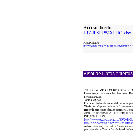
Acceso directo:
LTAIPSLP84XLIIC.xlsx
Hipervinculo
http://www.cegaipslp.org.mx/webcega
Visor de Datos abiertos
TÍTULO NOMBRE CORTO DESCRIP
Recomendaciones derechos humanos_Reco
internacionales
Tabla Campos
Ejercicio Fecha de inicio del periodo q
Víctima(s) Órgano emisor de la recomend
Hipervínculo ficha técnica completa Área(
2019 01/08/19 31/08/19 01/01/19
INFORMACION
http://www.cegaipslp.org.mx/HV2019
http://www.cegaipslp.org.mx/HV2019
Administración, Unidad de Transparenci
por parte de la Comisión Nacional de lo