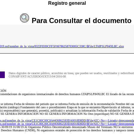
Registro general
Para
Consultar
el documento
ip2019.nsf/nombre_de_la_vista/8322FD39CFF5F06786258703005C338C/$File/LTAIPSLP84XLIIC.xlsx
Datos digitales de caracter público, accesibles en linea, que pueden ser usados, reutilizados y redistribui
CONAIP/SNT/ACUERDO/EXT13/04/2016-08
CIÓN
mendaciones de organismos internacionales de derechos humanos LTAIPSLP84XLIIC El listado de las recome
ue se informa Fecha de término del periodo que se informa Fecha de emisión de la recomendación Nombre del ca
ación (catálogo) Fundamento del caso o procedimiento Etapa en la que se encuentra Hipervínculo al informe, se
s) responsable(s) que genera(n), posee(n), publica(n) y actualizan la información Fecha de validación Fecha de a
00 NO SE GENERA INFORMACION NO SE GENERA INFORMACION No Otro (especifique) NO SE GENE
Dos.nsf/nombre_de_la_vista/CE1C80C00C8A4436862583DA0018D8DD/$File/42C+No++Listado+derecomendac
Dos.nsf/nombre_de_la_vista/CE1C80C00C8A4436862583DA0018D8DD/$File/42C+No++Listado+derecomendac
a 30/09/19 31/08/19 Al Organismo Público Descentralizado denominado Museo del Virreinato NO le emitieron 
s Derechos Humanos (CNDH), Ni organismos estatales de protección de los derechos humanos y tampoco interna