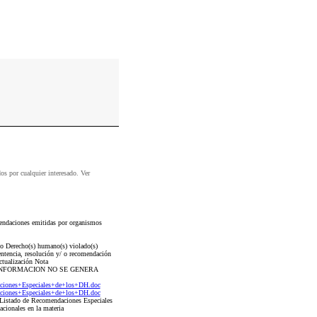
dos por cualquier interesado. Ver
ndaciones emitidas por organismos
so Derecho(s) humano(s) violado(s)
ntencia, resolución y/ o recomendación
ctualización Nota
RA INFORMACION NO SE GENERA
iones+Especiales+de+los+DH.doc
iones+Especiales+de+los+DH.doc
Listado de Recomendaciones Especiales
cionales en la materia