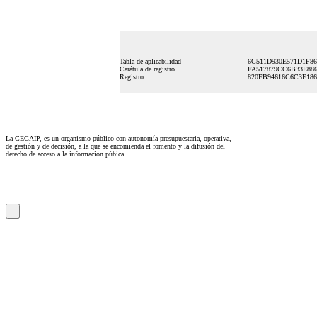
Tabla de aplicabilidad
6C511D930E571D1F86
Carátula de registro
FA517879CC6B33E886
Registro
820FB94616C6C3E186
La CEGAIP, es un organismo público con autonomía presupuestaria, operativa,
de gestión y de decisión, a la que se encomienda el fomento y la difusión del
derecho de acceso a la información púbica.