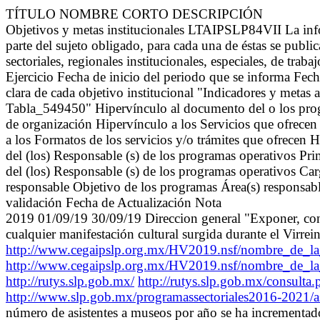
TÍTULO NOMBRE CORTO DESCRIPCIÓN
Objetivos y metas institucionales LTAIPSLP84VII La info
parte del sujeto obligado, para cada una de éstas se publi
sectoriales, regionales institucionales, especiales, de tr
Ejercicio Fecha de inicio del periodo que se informa Fec
clara de cada objetivo institucional "Indicadores y metas 
Tabla_549450" Hipervínculo al documento del o los progra
de organización Hipervínculo a los Servicios que ofrecen 
a los Formatos de los servicios y/o trámites que ofrecen
del (los) Responsable (s) de los programas operativos Pri
del (los) Responsable (s) de los programas operativos Ca
responsable Objetivo de los programas Área(s) responsable
validación Fecha de Actualización Nota
2019 01/09/19 30/09/19 Direccion general "Exponer, conser
cualquier manifestación cultural surgida durante el Virrei
http://www.cegaipslp.org.mx/HV2019.nsf/nombre_de
http://www.cegaipslp.org.mx/HV2019.nsf/nombre_
http://rutys.slp.gob.mx/
http://rutys.slp.gob.mx/consult
http://www.slp.gob.mx/programassectoriales2016-2021/a
número de asistentes a museos por año se ha incrementado