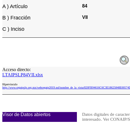
A ) Artículo
84
B ) Fracción
VII
C ) Inciso
Acceso directo:
LTAIPSLP84VII.xlsx
Hipervinculo
http://www.cegaipslp.org.mx/webcegaip2019.nsf/nombre_de_la_vista/820FB94616C6C3E18625848E00574
Visor de Datos abiertos
Datos digitales de caracter
interesado. Ver CONAI