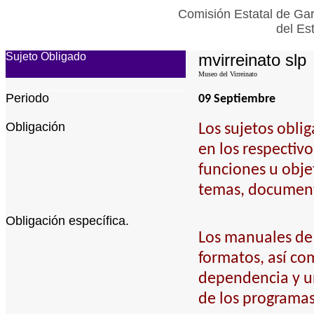
Comisión Estatal de Gar
del Es
Sujeto Obligado
mvirreinato slp
Museo del Virreinato
Periodo
09 Septiembre
Obligación
Los sujetos obli
en los respectiv
funciones u obje
temas, documento
Obligación específica.
Los manuales de o
formatos, así co
dependencia y un
de los programas