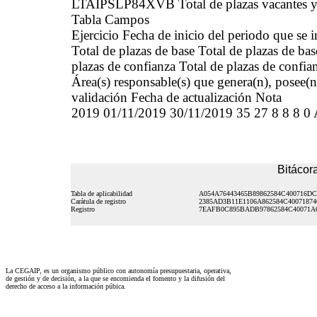
LTAIPSLP84XVB Total de plazas vacantes y o
Tabla Campos
Ejercicio Fecha de inicio del periodo que se
Total de plazas de base Total de plazas de ba
plazas de confianza Total de plazas de confia
Área(s) responsable(s) que genera(n), posee(n
validación Fecha de actualización Nota
2019 01/11/2019 30/11/2019 35 27 8 8 8
Bitácora
Tabla de aplicabilidad
A054A76443465B89862584C400716DC
Carátula de registro
2385AD3B11E1106A862584C40071874
Registro
7EAFB0C895BADB97862584C40071A
La CEGAIP, es un organismo público con autonomía presupuestaria, operativa,
de gestión y de decisión, a la que se encomienda el fomento y la difusión del
derecho de acceso a la información púbica.