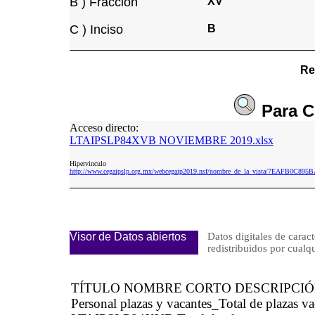
B ) Fracción
XV
C ) Inciso
B
Re
Para
C
Acceso directo:
LTAIPSLP84XVB NOVIEMBRE 2019.xlsx
Hipervinculo
http://www.cegaipslp.org.mx/webcegaip2019.nsf/nombre_de_la_vista/7EAFB
Visor de Datos abiertos
Datos digitales de caract
redistribuidos por cu
TÍTULO NOMBRE CORTO DESCRIPCI
Personal plazas y vacantes_Total de plazas v