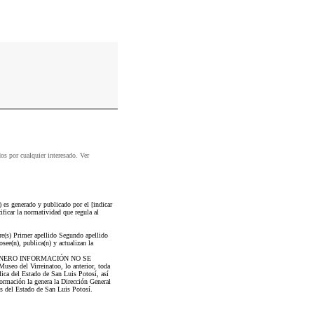
dos por cualquier interesado. Ver
es generado y publicado por el [indicar
ificar la normatividad que regula al
re(s) Primer apellido Segundo apellido
ee(n), publica(n) y actualizan la
GENERO INFORMACIÓN NO SE
eo del Virreinatoo, lo anterior, toda
lica del Estado de San Luis Potosí, así
rmación la genera la Dirección General
s del Estado de San Luis Potosí.