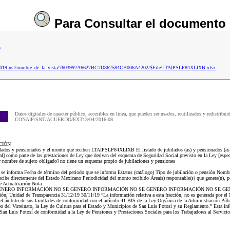
Para
Consultar
el documento
x
ip2019.nsf/nombre_de_la_vista/7603992A6627BC7D862584CB006A4202/$File/LTAIPSLP84XLIXB.xlsx
Datos digitales de caracter público, accesibles en linea, que pueden ser usados, reutilizados y redistribui
CONAIP/SNT/ACUERDO/EXT13/04/2016-08
CIÓN
lados y pensionados y el monto que reciben LTAIPSLP84XLIXB El listado de jubilados (as) y pensionados (as) 
al] como parte de las prestaciones de Ley que derivan del esquema de Seguridad Social previsto en la Ley [espec
icar nombre de sujeto obligado] no tiene un esquema propio de jubilaciones y pensiones
e se informa Fecha de término del periodo que se informa Estatus (catálogo) Tipo de jubilación o pensión Nomb
cibe directamente del Estado Mexicano Periodicidad del monto recibido Área(s) responsable(s) que genera(n), pos
e Actualización Nota
O SE GENERO INFORMACIÓN NO SE GENERO INFORMACIÓN NO SE GENERO INFORMACIÓN NO SE 
dad de Transparencia 31/12/19 30/11/19 “La información relativa a esta fracción, no es generada por el Mus
del ámbito de sus facultades de conformidad con el artículo 41 BIS de la Ley Orgánica de la Administración Púb
 del Virreinato, la Ley de Cultura para el Estado y Municipios de San Luis Potosí y su Reglamento.” Esta info
an Luis Potosí de conformidad a la Ley de Pensiones y Prestaciones Sociales para los Trabajadores al Servicio