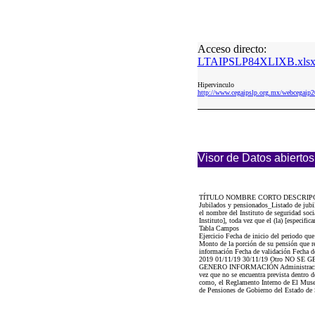
Acceso directo:
LTAIPSLP84XLIXB.xls
Hipervinculo
http://www.cegaipslp.org.mx/webcega
Visor de Datos abiertos
TÍTULO NOMBRE CORTO DESCRIP
Jubilados y pensionados_Listado de jubi
el nombre del Instituto de seguridad soci
Instituto], toda vez que el (la) [especif
Tabla Campos
Ejercicio Fecha de inicio del periodo qu
Monto de la porción de su pensión que re
información Fecha de validación Fecha d
2019 01/11/19 30/11/19 Otro N
GENERO INFORMACIÓN Administración, Uni
vez que no se encuentra prevista dentro 
como, el Reglamento Interno de El Museo
de Pensiones de Gobierno del Estado de S