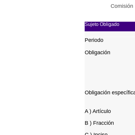
Comisión 
Sujeto Obligado
Periodo
Obligación
Obligación específic
A ) Artículo
B ) Fracción
C ) Inciso