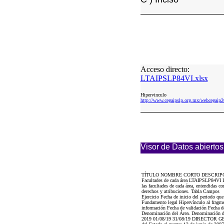
Acceso directo:
LTAIPSLP84VI.xlsx
Hipervinculo
http://www.cegaipslp.org.mx/webcega
Visor de Datos abiertos
TÍTULO NOMBRE CORTO DESCRIP
Facultades de cada área LTAIPSLP84VI Los
las facultades de cada área, entendidas co
derechos y atribuciones. Tabla Campos
Ejercicio Fecha de inicio del periodo qu
Fundamento legal Hipervínculo al fragment
información Fecha de validación Fecha de
Denominación del Área. Denominación de
2019 01/08/19 31/08/19 DIRECTOR GENERA