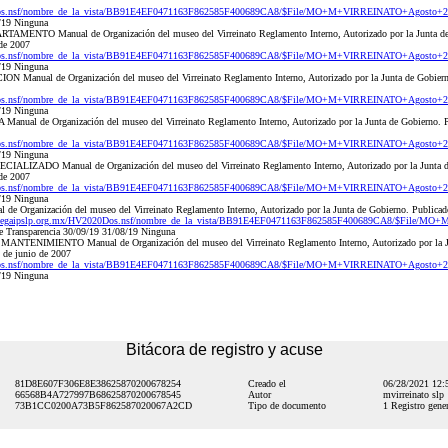
0Dos.nsf/nombre_de_la_vista/BB91E4EF0471163F862585F400689CA8/$File/MO+M+VIRREINATO+Agosto+
/19 Ninguna
AMENTO Manual de Organización del museo del Virreinato Reglamento Interno, Autorizado por la Junta de 
 de 2007
0Dos.nsf/nombre_de_la_vista/BB91E4EF0471163F862585F400689CA8/$File/MO+M+VIRREINATO+Agosto+
/19 Ninguna
 Manual de Organización del museo del Virreinato Reglamento Interno, Autorizado por la Junta de Gobierno.
0Dos.nsf/nombre_de_la_vista/BB91E4EF0471163F862585F400689CA8/$File/MO+M+VIRREINATO+Agosto+
/19 Ninguna
ual de Organización del museo del Virreinato Reglamento Interno, Autorizado por la Junta de Gobierno. Pub
0Dos.nsf/nombre_de_la_vista/BB91E4EF0471163F862585F400689CA8/$File/MO+M+VIRREINATO+Agosto+
/19 Ninguna
ALIZADO Manual de Organización del museo del Virreinato Reglamento Interno, Autorizado por la Junta de
 de 2007
0Dos.nsf/nombre_de_la_vista/BB91E4EF0471163F862585F400689CA8/$File/MO+M+VIRREINATO+Agosto+
/19 Ninguna
 Organización del museo del Virreinato Reglamento Interno, Autorizado por la Junta de Gobierno. Publicado 
.cegaipslp.org.mx/HV2020Dos.nsf/nombre_de_la_vista/BB91E4EF0471163F862585F400689CA8/$File/M
e Transparencia 30/09/19 31/08/19 Ninguna
NTENIMIENTO Manual de Organización del museo del Virreinato Reglamento Interno, Autorizado por la Jun
2 de junio de 2007
0Dos.nsf/nombre_de_la_vista/BB91E4EF0471163F862585F400689CA8/$File/MO+M+VIRREINATO+Agosto+
/19 Ninguna
Bitácora de registro y acuse
81D8E607F306E8E38625870200678254
Creado el
06/28/2021 12
66568B4A727997B68625870200678545
Autor
mvirreinato slp
73B1CC0200A73B5F862587020067A2CD
Tipo de documento
1 Registro gener