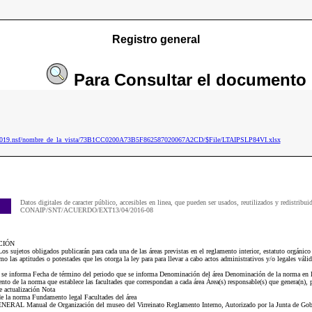
Registro general
Para
Consultar
el documento
ip2019.nsf/nombre_de_la_vista/73B1CC0200A73B5F862587020067A2CD/$File/LTAIPSLP84VI.xlsx
Datos digitales de caracter público, accesibles en linea, que pueden ser usados, reutilizados y redistribui
CONAIP/SNT/ACUERDO/EXT13/04/2016-08
CIÓN
 sujetos obligados publicarán para cada una de las áreas previstas en el reglamento interior, estatuto orgánico
mo las aptitudes o potestades que les otorga la ley para para llevar a cabo actos administrativos y/o legales váli
e se informa Fecha de término del periodo que se informa Denominación del área Denominación de la norma en la
o de la norma que establece las facultades que correspondan a cada área Área(s) responsable(s) que genera(n), po
 actualización Nota
 la norma Fundamento legal Facultades del área
L Manual de Organización del museo del Virreinato Reglamento Interno, Autorizado por la Junta de Gobier