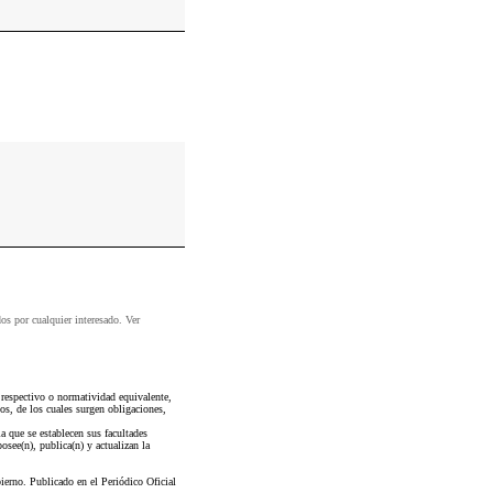
dos por cualquier interesado. Ver
 respectivo o normatividad equivalente,
dos, de los cuales surgen obligaciones,
 que se establecen sus facultades
see(n), publica(n) y actualizan la
no. Publicado en el Periódico Oficial