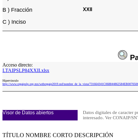
B ) Fracción
XXII
C ) Inciso
Pa
Acceso directo:
LTAIPSLP84XXII.xlsx
Hipervinculo
http://www.cegaipslp.org.mx/webcegaip2019.nsf/nombre_de_la_vista/731664341C068844862584EB007050
Visor de Datos abiertos
Datos digitales de caracter p
interesado. Ver CONAIP/
TÍTULO NOMBRE CORTO DESCRIPCIÓN