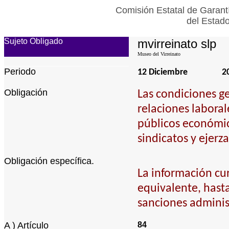
Comisión Estatal de Garant
del Estad
Sujeto Obligado
mvirreinato slp
Museo del Virreinato
Periodo
12 Diciembre
2
Obligación
Las condiciones ge
relaciones laboral
públicos económic
sindicatos y ejerz
Obligación específica.
La información cur
equivalente, hasta 
sanciones adminis
A ) Artículo
84