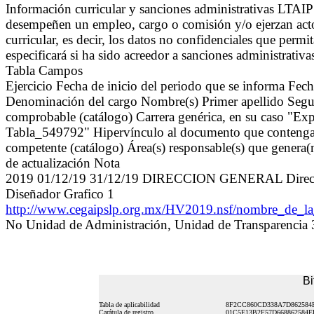
Información curricular y sanciones administrativas LTAI
desempeñen un empleo, cargo o comisión y/o ejerzan actos
curricular, es decir, los datos no confidenciales que permit
especificará si ha sido acreedor a sanciones administrati
Tabla Campos
Ejercicio Fecha de inicio del periodo que se informa Fe
Denominación del cargo Nombre(s) Primer apellido Segun
comprobable (catálogo) Carrera genérica, en su caso "Exp
Tabla_549792" Hipervínculo al documento que contenga la 
competente (catálogo) Área(s) responsable(s) que genera(n
de actualización Nota
2019 01/12/19 31/12/19 DIRECCION GENERAL Directora 
Diseñador Grafico 1
http://www.cegaipslp.org.mx/HV2019.nsf/nombre_d
No Unidad de Administración, Unidad de Transparencia
Bi
Tabla de aplicabilidad
8F2CC860CD338A7D862584E
Carátula de registro
01C5E13B2F57D668862584E