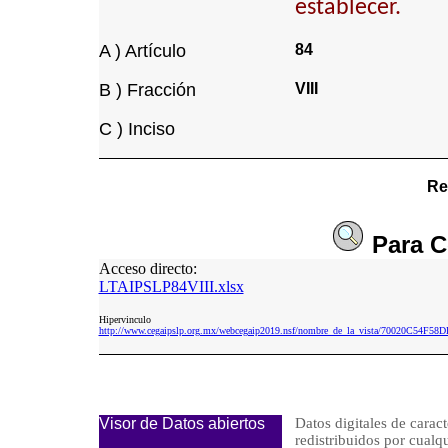
establecer.
A ) Artículo
84
B ) Fracción
VIII
C ) Inciso
Re
Para
C
Acceso directo:
LTAIPSLP84VIII.xlsx
Hipervinculo
http://www.cegaipslp.org.mx/webcegaip2019.nsf/nombre_de_la_vista/70020C54F5
Visor de Datos abiertos
Datos digitales de caract
redistribuidos por cu