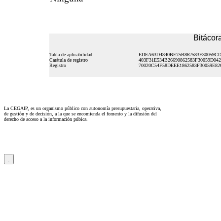
Bitácora
Tabla de aplicabilidad
EDEA63D4840BE75B862583F30059CD
Carátula de registro
403F31E534B26690862583F30059D042
Registro
70020C54F58DEEE1862583F30059E82
La CEGAIP, es un organismo público con autonomía presupuestaria, operativa,
de gestión y de decisión, a la que se encomienda el fomento y la difusión del
derecho de acceso a la información púbica.