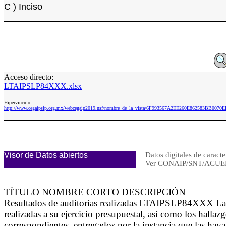
C ) Inciso
Acceso directo:
LTAIPSLP84XXX.xlsx
Hipervinculo
http://www.cegaipslp.org.mx/webcegaip2019.nsf/nombre_de_la_vista/6F993567A2EE260E862583BB0070
Visor de Datos abiertos
Datos digitales de caracte
Ver CONAIP/SNT/ACUE
TÍTULO NOMBRE CORTO DESCRIPCIÓN
Resultados de auditorías realizadas LTAIPSLP84XXX La inf
realizadas a su ejercicio presupuestal, así como los hal
correspondientes, entregados por la instancia que las haya