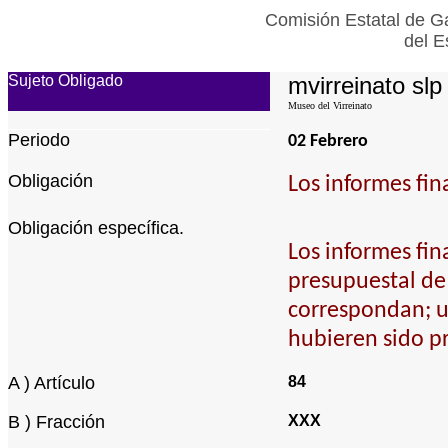
Comisión Estatal de Ga
del E
Sujeto Obligado
mvirreinato slp
Museo del Virreinato
Periodo
02 Febrero
Obligación
Los informes fin
Obligación específica.
Los informes fina
presupuestal de 
correspondan; u
hubieren sido p
A ) Artículo
84
B ) Fracción
XXX