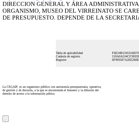
DIRECCION GENERAL Y ÁREA ADMINISTRATIVA, Unidad
ORGANISMO, MUSEO DEL VIRREINATO SE CAR
DE PRESUPUESTO. DEPENDE DE LA SECRETARI
Tabla de aplicabilidad
F6E24B1345316837
Carátula de registro
159A0A534CF3E039
Registro
6F993567A2EE260E
La CEGAIP, es un organismo público con autonomía presupuestaria, operativa,
de gestión y de decisión, a la que se encomienda el fomento y la difusión del
derecho de acceso a la información púbica.