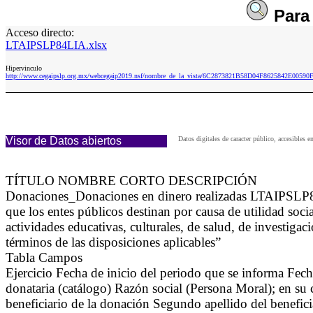
Par
Acceso directo:
LTAIPSLP84LIA.xlsx
Hipervinculo
http://www.cegaipslp.org.mx/webcegaip2019.nsf/nombre_de_la_vista/6C2873821B58D04F8625842E00590
Visor de Datos abiertos
Datos digitales de caracter público, accesibl
TÍTULO NOMBRE CORTO DESCRIPCIÓN
Donaciones_Donaciones en dinero realizadas LTAIPSLP84L
que los entes públicos destinan por causa de utilidad socia
actividades educativas, culturales, de salud, de investigac
términos de las disposiciones aplicables”
Tabla Campos
Ejercicio Fecha de inicio del periodo que se informa Fech
donataria (catálogo) Razón social (Persona Moral); en su 
beneficiario de la donación Segundo apellido del benefici