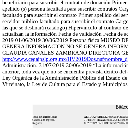
beneficiario para suscribir el contrato de donación Primer
apellido (s) persona facultada para suscribir contratos C
facultado para suscribir el contrato Primer apellido del se
servidor público facultado para suscribir el contrato Ca
las que se destinará (catálogo) Hipervínculo al contrato d
actualizan la información Fecha de validación Fecha de a
2019 01/06/2019 30/06/2019 Persona física MU
GENERA INFORMACION NO SE GENERA INFORMAC
CLAUDIA CANALES ZAMBRANO DIRECTORA GENER
http://www.cegaipslp.org.mx/HV2019Dos.nsf/nombr
Administración. 31/07/2019 30/06/2019 “La información re
anterior, toda vez que no se encuentra prevista dentro del
Ley Orgánica de la Administración Pública del Estado de
Virreinato, la Ley de Cultura para el Estado y Municipio
Bitáco
Tabla de aplicabilidad
AEFD1A842BEE22A98625842E005
Carátula de registro
7D4D82311DAAC5068625842E0059
Registro
6C2873821B58D04F8625842E00590