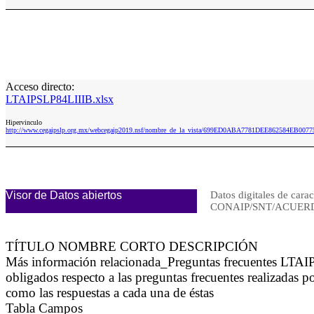
Acceso directo:
LTAIPSLP84LIIIB.xlsx
Hipervinculo
http://www.cegaipslp.org.mx/webcegaip2019.nsf/nombre_de_la_vista/699ED0ABA7781DEE862584EB0077
Visor de Datos abiertos
Datos digitales de carac
CONAIP/SNT/ACUERD
TÍTULO NOMBRE CORTO DESCRIPCIÓN
Más información relacionada_Preguntas frecuentes LTAIPS
obligados respecto a las preguntas frecuentes realizadas po
como las respuestas a cada una de éstas
Tabla Campos