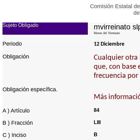
Comisión Estatal de
de
Sujeto Obligado
mvirreinato sl
Museo del Virreinato
Periodo
12 Diciembre
Obligación
Cualquier otra
que, con base 
frecuencia por 
Obligación específica.
Más informació
A ) Artículo
84
B ) Fracción
LIII
C ) Inciso
B