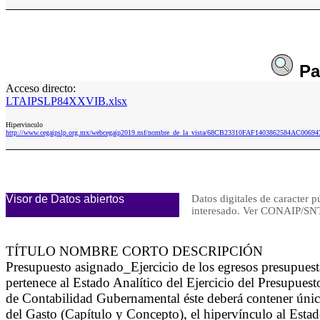
Pa
Acceso directo:
LTAIPSLP84XXVIB.xlsx
Hipervinculo
http://www.cegaipslp.org.mx/webcegaip2019.nsf/nombre_de_la_vista/68CB23310FAF1403862584AC0069
Visor de Datos abiertos
Datos digitales de caracter p
interesado. Ver CONAIP/
TÍTULO NOMBRE CORTO DESCRIPCIÓN
Presupuesto asignado_Ejercicio de los egresos presupue
pertenece al Estado Analítico del Ejercicio del Presupue
de Contabilidad Gubernamental éste deberá contener única
del Gasto (Capítulo y Concepto), el hipervínculo al Esta