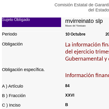
Comisión Estatal de Garantí
del Estado
Sujeto Obligado
mvirreinato slp
Museo del Virreinato
Periodo
10 Octubre
2
Obligación
La información fin
del ejercicio trim
Gubernamental y 
Obligación específica.
Información financ
A ) Artículo
84
B ) Fracción
XXVI
C ) Inciso
B