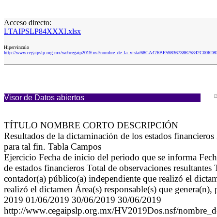
Acceso directo:
LTAIPSLP84XXXI.xlsx
Hipervinculo
http://www.cegaipslp.org.mx/webcegaip2019.nsf/nombre_de_la_vista/68CA476BF59836738625842C006D
Visor de Datos abiertos
D
TÍTULO NOMBRE CORTO DESCRIPCIÓN
Resultados de la dictaminación de los estados financiero
para tal fin. Tabla Campos
Ejercicio Fecha de inicio del periodo que se informa Fec
de estados financieros Total de observaciones resultantes 
contador(a) público(a) independiente que realizó el dict
realizó el dictamen Área(s) responsable(s) que genera(n),
2019 01/06/2019 30/06/2019 30/06/2019
http://www.cegaipslp.org.mx/HV2019Dos.nsf/n