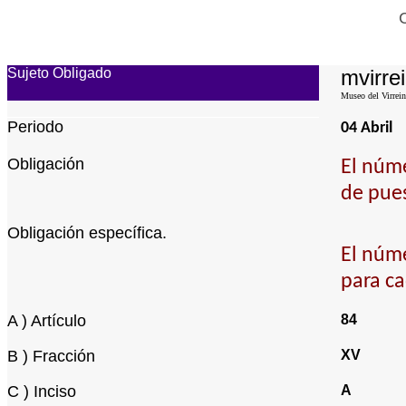
Sujeto Obligado
mvirrei
Museo del Virrein
Periodo
04 Abril
Obligación
El núme
de pues
Obligación específica.
El núme
para ca
A ) Artículo
84
B ) Fracción
XV
C ) Inciso
A