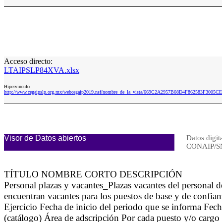
Acceso directo:
LTAIPSLP84XVA.xlsx
Hipervinculo
http://www.cegaipslp.org.mx/webcegaip2019.nsf/nombre_de_la_vista/669C2A2957B08D4F862583F3005
Visor de Datos abiertos
Datos digit
CONAIP/S
TÍTULO NOMBRE CORTO DESCRIPCIÓN
Personal plazas y vacantes_Plazas vacantes del personal 
encuentran vacantes para los puestos de base y de confi
Ejercicio Fecha de inicio del periodo que se informa Fe
(catálogo) Área de adscripción Por cada puesto y/o cargo d