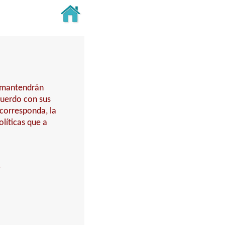
y mantendrán
cuerdo con sus
 corresponda, la
líticas que a
.