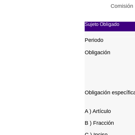
Comisión 
Sujeto Obligado
Periodo
Obligación
Obligación específic
A ) Artículo
B ) Fracción
C ) Inciso