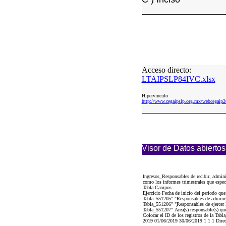
Acceso directo:
LTAIPSLP84IVC.xlsx
Hipervinculo
http://www.cegaipslp.org.mx/webcega
Visor de Datos abiertos
Ingresos_Responsables de recibir, adminis
como los informes trimestrales que espec
Tabla Campos
Ejercicio Fecha de inicio del periodo qu
Tabla_551205" "Responsables de administ
Tabla_551206" "Responsables de ejercer l
Tabla_551207" Área(s) responsable(s) que
Colocar el ID de los registros de la Tab
2019 01/06/2019 30/06/2019 1 1 1 Dire