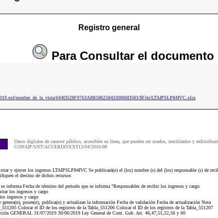
Registro general
Para
Consultar
el documento
ip2019.nsf/nombre_de_la_vista/644D528F9763A8B5862584330060D583/$File/LTAIPSLP84IVC.xlsx
Datos digitales de caracter público, accesibles en linea, que pueden ser usados, reutilizados y redistribui
CONAIP/SNT/ACUERDO/EXT13/04/2016-08
trar y ejercer los ingresos LTAIPSLP84IVC Se publicará(n) el (los) nombre (s) del (los) responsable (s) de recibi
ifiquen el destino de dichos recursos
e se informa Fecha de término del periodo que se informa "Responsables de recibir los ingresos y cargo
rar los ingresos y cargo
os ingresos y cargo
 genera(n), posee(n), publica(n) y actualizan la información Fecha de validación Fecha de actualización Nota
la_551205 Colocar el ID de los registros de la Tabla_551206 Colocar el ID de los registros de la Tabla_551207
cción GENERAL 31/07/2019 30/06/2019 Ley General de Cont. Gub. Art. 46,47,51,52,56 y 60