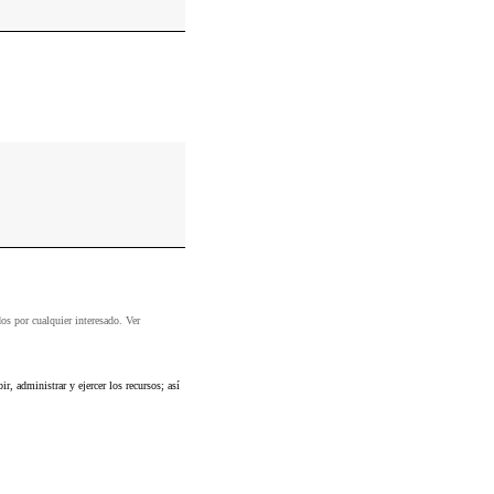
dos por cualquier interesado. Ver
r, administrar y ejercer los recursos; así