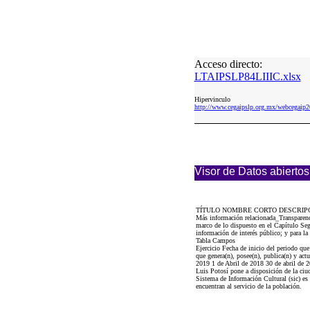
Acceso directo:
LTAIPSLP84LIIIC.xlsx
Hipervinculo
http://www.cegaipslp.org.mx/webcegai
Visor de Datos abiertos
TÍTULO NOMBRE CORTO DESCRIP
Más información relacionada_Transparenci
marco de lo dispuesto en el Capítulo Seg
información de interés público; y para la
Tabla Campos
Ejercicio Fecha de inicio del periodo qu
que genera(n), posee(n), publica(n) y act
2019 1 de Abril de 2018 30 de abril de 
Luis Potosí pone a disposición de la ciud
Sistema de Información Cultural (sic) es 
encuentran al servicio de la población.