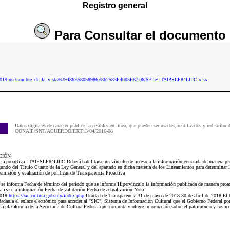
Registro general
Para
Consultar
el documento
p2019.nsf/nombre_de_la_vista/629486E58058986E862583F4005E87D6/$File/LTAIPSLP84LIIIC.xlsx
Datos digitales de caracter público, accesibles en linea, que pueden ser usados, reutilizados y redistribui
CONAIP/SNT/ACUERDO/EXT13/04/2016-08
CIÓN
a proactiva LTAIPSLP84LIIIC Deberá habilitarse un vínculo de acceso a la información generada de manera proa
undo del Título Cuarto de la Ley General y del apartado en dicha materia de los Lineamientos para determinar l
 emisión y evaluación de políticas de Transparencia Proactiva
e se informa Fecha de término del periodo que se informa Hipervínculo la información publicada de manera proact
ualizan la información Fecha de validación Fecha de actualización Nota
2018
https://sic.cultura.gob.mx/index.php
Unidad de Transparencia 31 de mayo de 2018 30 de abril de 2018 El M
adanía el enlace electrónico para acceder al "SIC", Sistema de Información Cultural que el Gobierno Federal pon
la plataforma de la Secretaría de Cultura Federal que conjunta y ofrece información sobre el patrimonio y los rec