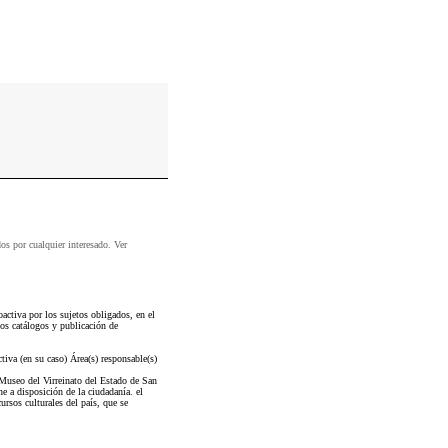
dos por cualquier interesado. Ver
ctiva por los sujetos obligados, en el
os catálogos y publicación de
iva (en su caso) Área(s) responsable(s)
useo del Virreinato del Estado de San
e a disposición de la ciudadanía. el
ursos culturales del país, que se