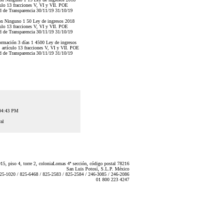
ulo 13 fracciones V, VI y VII. POE
 de Transparencia 30/11/19 31/10/19
ión Ninguno 1 50 Ley de ingresos 2018
ulo 13 fracciones V, VI y VII. POE
 de Transparencia 30/11/19 31/10/19
ormación 3 días 1 4500 Ley de ingresos
 artículo 13 fracciones V, VI y VII. POE
 de Transparencia 30/11/19 31/10/19
:04:43 PM
al
5, piso 4, torre 2, coloniaLomas 4ª sección, código postal 78216
San Luis Potosí, S.L.P. México
825-1020 / 825-6468 / 825-2583 / 825-2584 / 246-3085 / 246-2086
01 800 223 4247