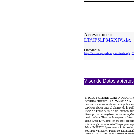
Acceso directo:
LTAIPSLP84XXIV.xlsx
Hipervinculo
http://www.cegaipslp.org.mx/webcega
Visor de Datos abiertos
TÍTULO NOMBRE CORTO DESCRIP
Servicios ofrecidos LTAIPSLP84XXIV La in
para satisfacer necesidades de la poblaci
servicios deben estar al alcance de la po
Ejercicio Fecha de inicio del periodo qu
Descripción del objetivo del servicio Mo
medio oficial Tiempo de respuesta "Área e
Tabla_549847" Costo, en su caso especifi
ante la negativa o la falta "Lugar para re
Tabla_549839" Hipervínculo información a
Fecha de validación Fecha de actualizaci
2019 01/10/19 31/10/19 Entrada al muse