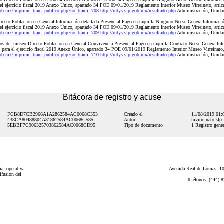
 el ejercicio fiscal 2019 Anexo Único, apartado 34 POE 09/01/2019 Reglamento Interior Museo Virreinato, artíc
.gob.mx/imprime_tram_publico.php?no_trami=708
http://rutys.slp.gob.mx/resultado.php
Administración, Unidad
recto Poblacion en General Información detallada Presencial Pago en taquilla Ninguno No se Genera Informac
 el ejercicio fiscal 2019 Anexo Único, apartado 34 POE 09/01/2019 Reglamento Interior Museo Virreinato, artíc
.gob.mx/imprime_tram_publico.php?no_trami=709
http://rutys.slp.gob.mx/resultado.php
Administración, Unidad
s del museo Directo Poblacion en General Convivencia Presencial Pago en taquilla Contrato No se Genera Inf
 para el ejercicio fiscal 2019 Anexo Único, apartado 34 POE 09/01/2019 Reglamento Interior Museo Virreinato,
.gob.mx/imprime_tram_publico.php?no_trami=710
http://rutys.slp.gob.mx/resultado.php
Administración, Unidad
Bitácora de registro y acuse
FCB8D7CB2966A1A2862584AC0068C353
Creado el
11/08/2019 01
438CA80488804A31862584AC0068C585
Autor
mvirreinato slp
5EBBF7C906325703862584AC0068CD95
Tipo de documento
1 Registro gener
a, operativa,
Avenida Real de Lomas, 101
ifusión del
Teléfonos: (444) 