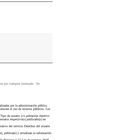
dos por cualquier interesado. Ver
lizadas por la administración pública
volucren el uso de recursos públicos. Los
 Tipo de usuario y/o población objetivo
ormatos respectivo(s) publicado(s) en
rativo del servicio Derechos del usuario
), publica(n) y actualizan la información
ión Ninguno 1 15 Ley de ingresos 2018