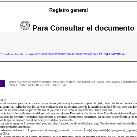
Registro general
Para
Consultar
el documento
ip2019.nsf/nombre_de_la_vista/5EBBF7C906325703862584AC0068CD95/$File/LTAIPSLP84XXIV.xlsx
Datos digitales de caracter público, accesibles en linea, que pueden ser usados, reutilizados y redistribui
CONAIP/SNT/ACUERDO/EXT13/04/2016-08
CIÓN
formación para dar a conocer los servicios públicos que presta el sujeto obligado, tanto de las actividades rea
ón, como las realizadas por los sujetos obligados que no formen parte de la Administración Pública, pero que in
blación sin necesidad de que el ésta los exija, como es el caso de los trámites. Tabla Campos
e se informa Fecha de término del periodo que se informa Denominación del servicio Tipo de servicio (catálogo)
dalidad del servicio Requisitos para obtener el servicio Documentos requeridos, en su caso Hipervínculo a los f
n la que se proporciona el servicio y los datos de contacto
car que es gratuito Sustento legal para su cobro Lugares donde se efectúa el pago Fundamento jurídico-administ
portar presuntas anomalias
dicional del servicio Hipervínculo al catálogo, manual o sistemas Área(s) responsable(s) que genera(n), posee(n
ón Nota
o Directo Poblacion en General Recorrer el museo Presencial Pago en taquilla Ninguno No se Genera informac