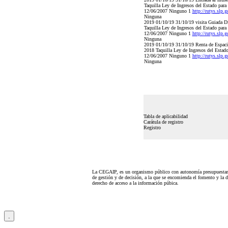
Taquilla Ley de Ingresos del Estado para
12/06/2007 Ninguno 1
http://rutys.slp
Ninguna
2019 01/10/19 31/10/19 visita Guiada Di
Taquilla Ley de Ingresos del Estado para
12/06/2007 Ninguno 1
http://rutys.slp
Ninguna
2019 01/10/19 31/10/19 Renta de Espacio
2018 Taquilla Ley de Ingresos del Estado
12/06/2007 Ninguno 1
http://rutys.slp
Ninguna
Tabla de aplicabilidad
Carátula de registro
Registro
La CEGAIP, es un organismo público con autonomía presupuestari
de gestión y de decisión, a la que se encomienda el fomento y la d
derecho de acceso a la información púbica.