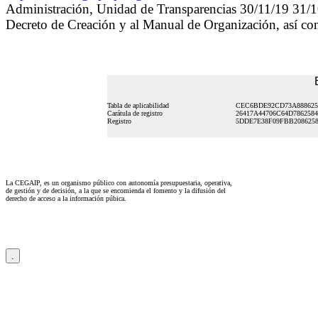
Administración, Unidad de Transparencias 30/11/19 31/1
Decreto de Creación y al Manual de Organización, así c
Tabla de aplicabilidad
CEC6BDE92CD73A888625
Carátula de registro
26417A44706C64D786258
Registro
5DDE7E38F09FBB208625
La CEGAIP, es un organismo público con autonomía presupuestaria, operativa,
de gestión y de decisión, a la que se encomienda el fomento y la difusión del
derecho de acceso a la información púbica.