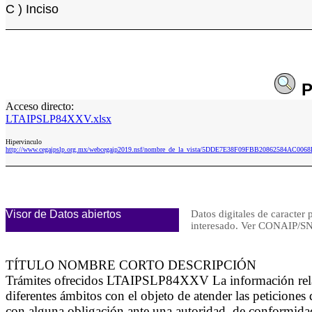
C ) Inciso
P
Acceso directo:
LTAIPSLP84XXV.xlsx
Hipervinculo
http://www.cegaipslp.org.mx/webcegaip2019.nsf/nombre_de_la_vista/5DDE7E38F09FBB20862584AC006
Visor de Datos abiertos
Datos digitales de caracter 
interesado. Ver CONAIP
TÍTULO NOMBRE CORTO DESCRIPCIÓN
Trámites ofrecidos LTAIPSLP84XXV La información relacio
diferentes ámbitos con el objeto de atender las peticiones 
con alguna obligación ante una autoridad, de conformidad