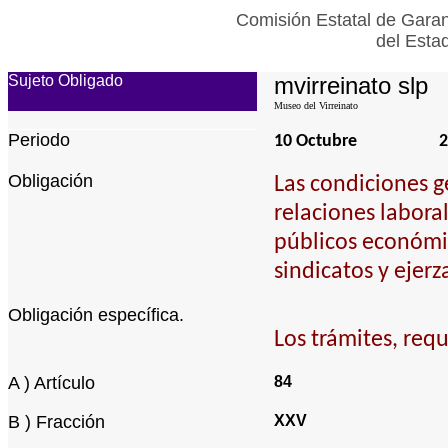
Comisión Estatal de Garan
del Esta
Sujeto Obligado
mvirreinato slp
Museo del Virreinato
Periodo
10 Octubre
2
Obligación
Las condiciones g
relaciones labora
públicos económic
sindicatos y ejer
Obligación específica.
Los trámites, requ
A ) Artículo
84
B ) Fracción
XXV