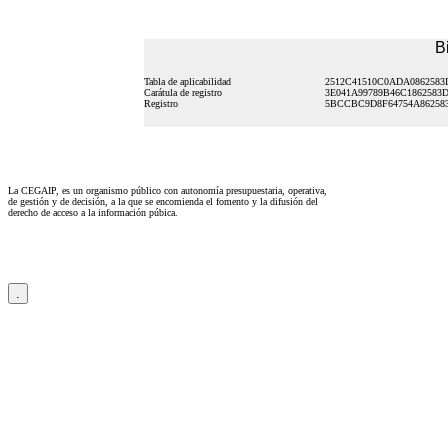
B
Tabla de aplicabilidad
2512C41510C0ADA0862583
Carátula de registro
3E041A99789B46C1862583
Registro
5BCCBC9D8F64754A86258
La CEGAIP, es un organismo público con autonomía presupuestaria, operativa,
de gestión y de decisión, a la que se encomienda el fomento y la difusión del
derecho de acceso a la información púbica.