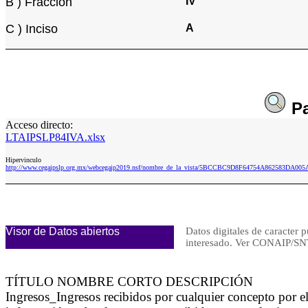
B ) Fracción
IV
C ) Inciso
A
P
Acceso directo:
LTAIPSLP84IVA.xlsx
Hipervinculo
http://www.cegaipslp.org.mx/webcegaip2019.nsf/nombre_de_la_vista/5BCCBC9D8F64754A862583DA005
Visor de Datos abiertos
Datos digitales de caracter p
interesado. Ver CONAIP/
TÍTULO NOMBRE CORTO DESCRIPCIÓN
Ingresos_Ingresos recibidos por cualquier concepto por 