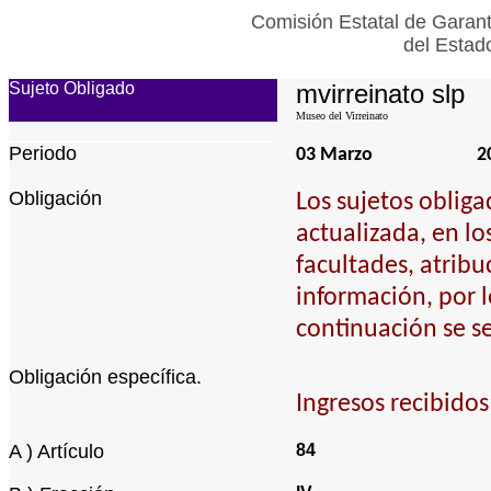
Comisión Estatal de Garant
del Estad
Sujeto Obligado
mvirreinato slp
Museo del Virreinato
Periodo
03 Marzo
2
Obligación
Los sujetos oblig
actualizada, en lo
facultades, atribu
información, por 
continuación se s
Obligación específica.
Ingresos recibidos
A ) Artículo
84