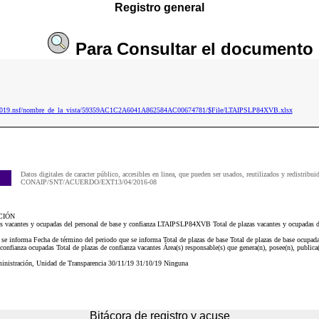
Registro general
Para
Consultar
el documento
ip2019.nsf/nombre_de_la_vista/59359AC1C2A6041A862584AC00674781/$File/LTAIPSLP84XVB.xlsx
Datos digitales de caracter público, accesibles en linea, que pueden ser usados, reutilizados y redistribui
CONAIP/SNT/ACUERDO/EXT13/04/2016-08
CIÓN
zas vacantes y ocupadas del personal de base y confianza LTAIPSLP84XVB Total de plazas vacantes y ocupadas de
 se informa Fecha de término del periodo que se informa Total de plazas de base Total de plazas de base ocupada
 confianza ocupadas Total de plazas de confianza vacantes Área(s) responsable(s) que genera(n), posee(n), publica
inistración, Unidad de Transparencia 30/11/19 31/10/19 Ninguna
Bitácora de registro y acuse