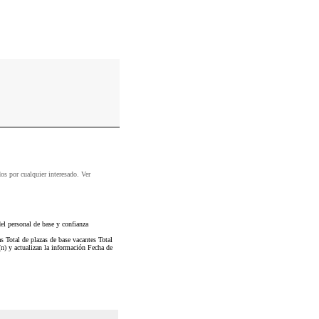
dos por cualquier interesado. Ver
l personal de base y confianza
s Total de plazas de base vacantes Total
(n) y actualizan la información Fecha de