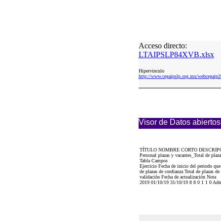
Acceso directo:
LTAIPSLP84XVB.xlsx
Hipervinculo
http://www.cegaipslp.org.mx/webcega
Visor de Datos abiertos
TÍTULO NOMBRE CORTO DESCRIP
Personal plazas y vacantes_Total de pla
Tabla Campos
Ejercicio Fecha de inicio del periodo que
de plazas de confianza Total de plazas de
validación Fecha de actualización Nota
2019 01/10/19 31/10/19 8 8 0 1 1 0 Adm