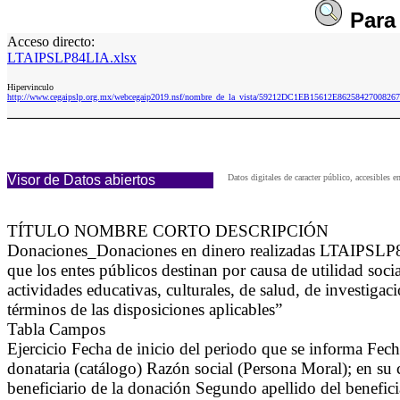
Par
Acceso directo:
LTAIPSLP84LIA.xlsx
Hipervinculo
http://www.cegaipslp.org.mx/webcegaip2019.nsf/nombre_de_la_vista/59212DC1EB15612E8625842700826
Visor de Datos abiertos
Datos digitales de caracter público, accesibl
TÍTULO NOMBRE CORTO DESCRIPCIÓN
Donaciones_Donaciones en dinero realizadas LTAIPSLP84L
que los entes públicos destinan por causa de utilidad socia
actividades educativas, culturales, de salud, de investigac
términos de las disposiciones aplicables”
Tabla Campos
Ejercicio Fecha de inicio del periodo que se informa Fech
donataria (catálogo) Razón social (Persona Moral); en su 
beneficiario de la donación Segundo apellido del benefici