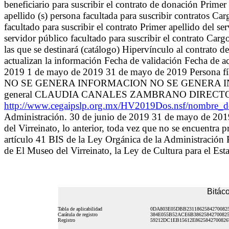
beneficiario para suscribir el contrato de donación Primer
apellido (s) persona facultada para suscribir contratos C
facultado para suscribir el contrato Primer apellido del se
servidor público facultado para suscribir el contrato Ca
las que se destinará (catálogo) Hipervínculo al contrato d
actualizan la información Fecha de validación Fecha de a
2019 1 de mayo de 2019 31 de mayo de 2019 Per
NO SE GENERA INFORMACION NO SE GENERA I
general CLAUDIA CANALES ZAMBRANO DIRECTORA
http://www.cegaipslp.org.mx/HV2019Dos.nsf/nombr
Administración. 30 de junio de 2019 31 de mayo de 2019 
del Virreinato, lo anterior, toda vez que no se encuentra 
artículo 41 BIS de la Ley Orgánica de la Administración 
de El Museo del Virreinato, la Ley de Cultura para el Es
Bitáco
Tabla de aplicabilidad
0DA803E05DBB2311862584270082
Carátula de registro
384E055B52ACE6B3862584270082
Registro
59212DC1EB15612E862584270082