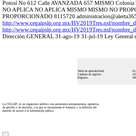
Potosí No 612 Calle AVANZADA 657 MISMO Coloni
NO APLICA NO APLICA MISMO MISMO NO PROPOR
PROPORCIONADO 8115720 administracion@alerta36
http://www.cegaipslp.org.mx/HV2019Tres.nsf/no
http://www.cegaipslp.org.mx/HV2019Tres.nsf/no
Dirección GENERAL 31-ago-19 31-jul-19 Ley General de
Tabla de aplicabilidad
61
Carátula de registro
A5
Registro
58
La CEGAIP, es un organismo público con autonomía presupuestaria, operativa,
de gestión y de decisión, a la que se encomienda el fomento y la difusión del
derecho de acceso a la información púbica.