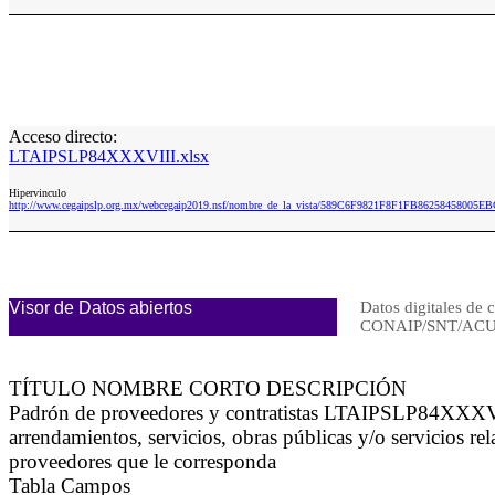
Acceso directo:
LTAIPSLP84XXXVIII.xlsx
Hipervinculo
http://www.cegaipslp.org.mx/webcegaip2019.nsf/nombre_de_la_vista/589C6F9821F8F1FB86258458005E
Visor de Datos abiertos
Datos digitales de c
CONAIP/SNT/ACU
TÍTULO NOMBRE CORTO DESCRIPCIÓN
Padrón de proveedores y contratistas LTAIPSLP84XXXVIII L
arrendamientos, servicios, obras públicas y/o servicios re
proveedores que le corresponda
Tabla Campos