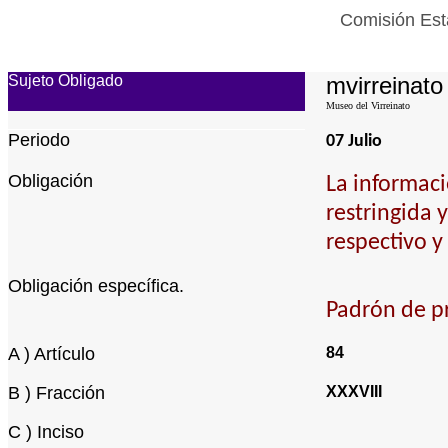
Comisión Esta
Sujeto Obligado
mvirreinato
Museo del Virreinato
Periodo
07 Julio
Obligación
La informaci
restringida 
respectivo y
Obligación específica.
Padrón de pr
A ) Artículo
84
B ) Fracción
XXXVIII
C ) Inciso