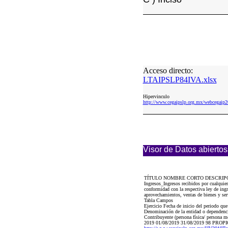
Acceso directo:
LTAIPSLP84IVA.xlsx
Hipervinculo
http://www.cegaipslp.org.mx/webcega
Visor de Datos abiertos
TÍTULO NOMBRE CORTO DESCRIP
Ingresos_Ingresos recibidos por cualquie
conformidad con la respectiva ley de ingr
aprovechamientos, ventas de bienes y serv
Tabla Campos
Ejercicio Fecha de inicio del periodo qu
Denominación de la entidad o dependencia
Contribuyente (persona física/ persona mo
2019 01/08/2019 31/08/2019 98 PRO