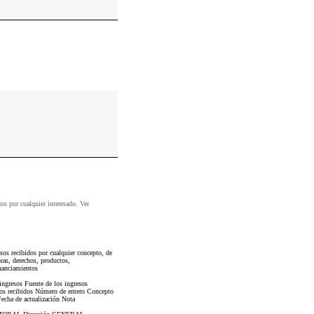
dos por cualquier interesado. Ver
os recibidos por cualquier concepto, de
ras, derechos, productos,
inanciamientos
ingresos Fuente de los ingresos
esos recibidos Número de entero Concepto
Fecha de actualización Nota