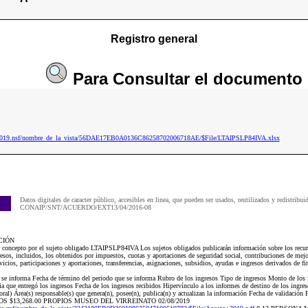
Registro general
Para
Consultar
el documento
ip2019.nsf/nombre_de_la_vista/56DAE17EB0A0136C86258702006718AE/$File/LTAIPSLP84IVA.xlsx
Datos digitales de caracter público, accesibles en linea, que pueden ser usados, reutilizados y redistribui
CONAIP/SNT/ACUERDO/EXT13/04/2016-08
CIÓN
r concepto por el sujeto obligado LTAIPSLP84IVA Los sujetos obligados publicarán información sobre los recurs
esos, incluidos, los obtenidos por impuestos, cuotas y aportaciones de seguridad social, contribuciones de mejo
icios, participaciones y aportaciones, transferencias, asignaciones, subsidios, ayudas e ingresos derivados de f
e se informa Fecha de término del periodo que se informa Rubro de los ingresos Tipo de ingresos Monto de los 
 que entregó los ingresos Fecha de los ingresos recibidos Hipervínculo a los informes de destino de los ingr
ral) Área(s) responsable(s) que genera(n), posee(n), publica(n) y actualizan la información Fecha de validación 
PIOS $13,268.00 PROPIOS MUSEO DEL VIRREINATO 02/08/2019