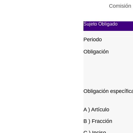
Comisión 
Sujeto Obligado
Periodo
Obligación
Obligación específic
A ) Artículo
B ) Fracción
C ) Inciso