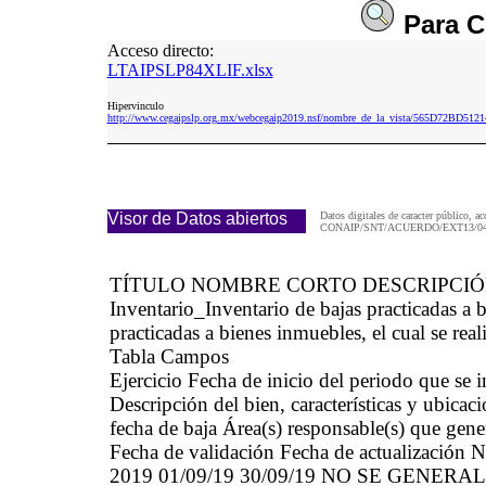
Para
C
Acceso directo:
LTAIPSLP84XLIF.xlsx
Hipervinculo
http://www.cegaipslp.org.mx/webcegaip2019.nsf/nombre_de_la_vista/565D72BD
Visor de Datos abiertos
Datos digitales de caracter público, ac
CONAIP/SNT/ACUERDO/EXT13/04/
TÍTULO NOMBRE CORTO DESCRIPCI
Inventario_Inventario de bajas practicadas 
practicadas a bienes inmuebles, el cual se real
Tabla Campos
Ejercicio Fecha de inicio del periodo que se
Descripción del bien, características y ubica
fecha de baja Área(s) responsable(s) que gene
Fecha de validación Fecha de actualización N
2019 01/09/19 30/09/19 NO SE GENE