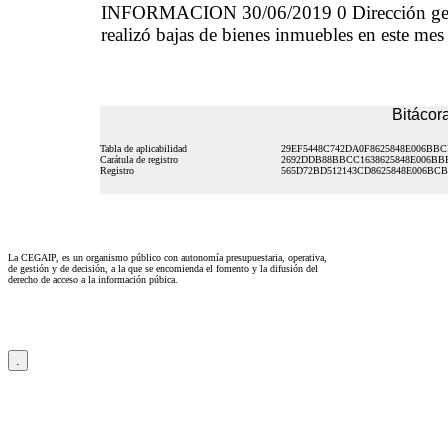
INFORMACION 30/06/2019 0 Dirección gener
realizó bajas de bienes inmuebles en este me
Bitácora
Tabla de aplicabilidad
29EF5448C742DA0F8625848E006BBC
Carátula de registro
2692DDB88BBCC1638625848E006BB
Registro
565D72BD512143CD8625848E006BCB
La CEGAIP, es un organismo público con autonomía presupuestaria, operativa,
de gestión y de decisión, a la que se encomienda el fomento y la difusión del
derecho de acceso a la información púbica.