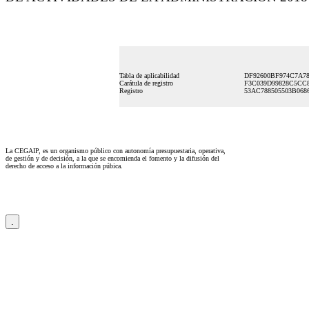
Tabla de aplicabilidad
DF92600BF974C7A78
Carátula de registro
F3C039D99828C5CC8
Registro
53AC788505503B068
La CEGAIP, es un organismo público con autonomía presupuestaria, operativa,
de gestión y de decisión, a la que se encomienda el fomento y la difusión del
derecho de acceso a la información púbica.