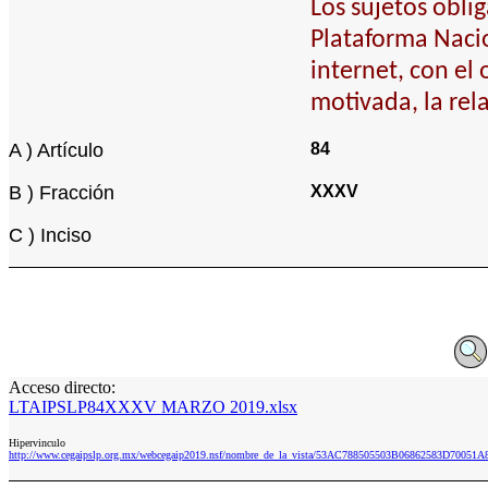
Los sujetos obli
Plataforma Nacio
internet, con el
motivada, la rel
A ) Artículo
84
B ) Fracción
XXXV
C ) Inciso
Acceso directo:
LTAIPSLP84XXXV MARZO 2019.xlsx
Hipervinculo
http://www.cegaipslp.org.mx/webcegaip2019.nsf/nombre_de_la_vista/53AC788505503B06862583D70