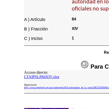
autoridad en lo
oficiales no su
A ) Artículo
84
B ) Fracción
XIV
C ) Inciso
1
Re
Para
C
Acceso directo:
LTAIPSLP84XIV.xlsx
Hipervinculo
http://www.cegaipslp.org.mx/webcegaip2019.nsf/nombre_de_la_vista/50ECED3E