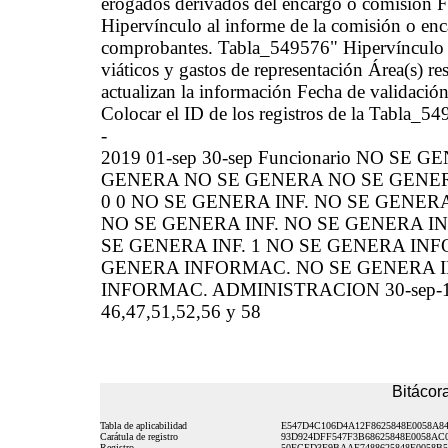
erogados derivados del encargo o comisión F
Hipervínculo al informe de la comisión o en
comprobantes. Tabla_549576" Hipervínculo a
viáticos y gastos de representación Área(s) re
actualizan la información Fecha de validació
Colocar el ID de los registros de la Tabla_54
-
2019 01-sep 30-sep Funcionario NO S
GENERA NO SE GENERA NO SE GENE
0 0 NO SE GENERA INF. NO SE GENERA
NO SE GENERA INF. NO SE GENERA IN
SE GENERA INF. 1 NO SE GENERA I
GENERA INFORMAC. NO SE GENERA I
INFORMAC. ADMINISTRACION 30-sep-19 30
46,47,51,52,56 y 58
Bitácora
Tabla de aplicabilidad
E547D4C106D4A12F8625848E0058A8
Carátula de registro
93D924DFF547F3B68625848E0058AC
Registro
50ECED3E9BAAE7488625848E0058B5