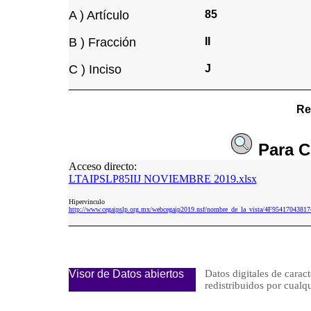
A ) Artículo
85
B ) Fracción
II
C ) Inciso
J
Re
Para
C
Acceso directo:
LTAIPSLP85IIJ NOVIEMBRE 2019.xlsx
Hipervinculo
http://www.cegaipslp.org.mx/webcegaip2019.nsf/nombre_de_la_vista/4F954170
Visor de Datos abiertos
Datos digitales de caract
redistribuidos por cu