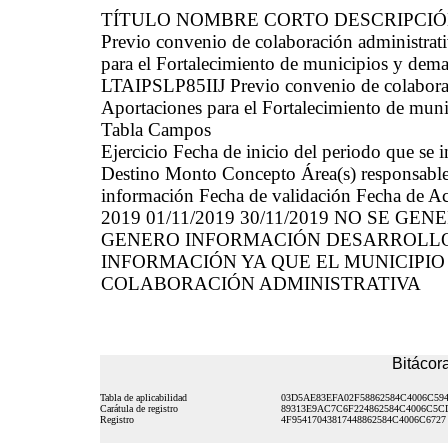
TÍTULO NOMBRE CORTO DESCRIPCI
Previo convenio de colaboración administrati
para el Fortalecimiento de municipios y demarc
LTAIPSLP85IIJ Previo convenio de colaboraci
Aportaciones para el Fortalecimiento de munici
Tabla Campos
Ejercicio Fecha de inicio del periodo que se
Destino Monto Concepto Área(s) responsable(s
información Fecha de validación Fecha de Ac
2019 01/11/2019 30/11/2019 NO SE GE
GENERO INFORMACIÓN DESARROLLO SO
INFORMACIÓN YA QUE EL MUNICIPIO
COLABORACIÓN ADMINISTRATIVA
Bitácora
Tabla de aplicabilidad
03D5AE83EFA02F58862584C4006C59
Carátula de registro
89313E9AC7C6F224862584C4006C5C
Registro
4F95417043817448862584C4006C6727