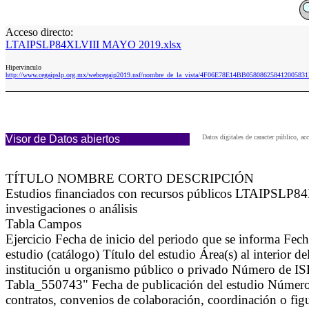
Acceso directo:
LTAIPSLP84XLVIII MAYO 2019.xlsx
Hipervinculo
http://www.cegaipslp.org.mx/webcegaip2019.nsf/nombre_de_la_vista/4F06E78E14BB058086258412005
Visor de Datos abiertos
Datos digitales de caracter público,
TÍTULO NOMBRE CORTO DESCRIPCIÓN
Estudios financiados con recursos públicos LTAIPSLP84XL
investigaciones o análisis
Tabla Campos
Ejercicio Fecha de inicio del periodo que se informa Fech
estudio (catálogo) Título del estudio Área(s) al interior
institución u organismo público o privado Número de ISBN
Tabla_550743" Fecha de publicación del estudio Número d
contratos, convenios de colaboración, coordinación o figu