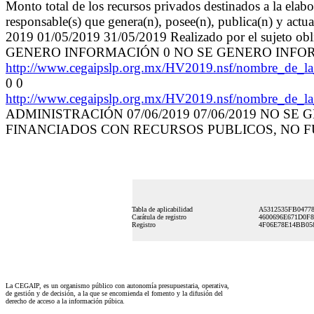
Monto total de los recursos privados destinados a la ela
responsable(s) que genera(n), posee(n), publica(n) y actu
2019 01/05/2019 31/05/2019 Realizado por el s
GENERO INFORMACIÓN 0 NO SE GENERO INFORM
http://www.cegaipslp.org.mx/HV2019.nsf/nombre_
0 0
http://www.cegaipslp.org.mx/HV2019.nsf/nombre_
ADMINISTRACIÓN 07/06/2019 07/06/2019 NO S
FINANCIADOS CON RECURSOS PUBLICOS, NO 
Tabla de aplicabilidad
A5312535FB04778
Carátula de registro
4600696E671D0F8
Registro
4F06E78E14BB05
La CEGAIP, es un organismo público con autonomía presupuestaria, operativa,
de gestión y de decisión, a la que se encomienda el fomento y la difusión del
derecho de acceso a la información púbica.