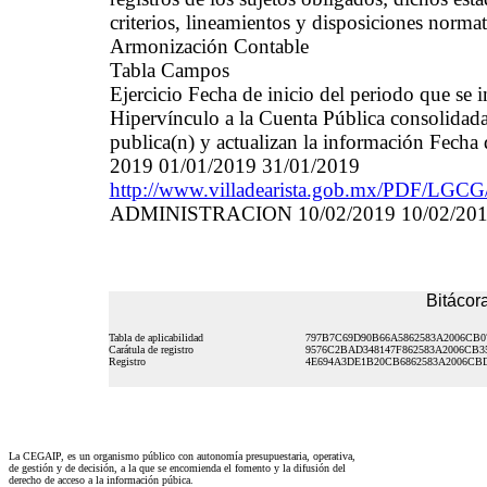
criterios, lineamientos y disposiciones norma
Armonización Contable
Tabla Campos
Ejercicio Fecha de inicio del periodo que se
Hipervínculo a la Cuenta Pública consolidada
publica(n) y actualizan la información Fecha 
2019 01/01/2019 31/01/2019
http://www.villadearista.gob.mx/PD
ADMINISTRACION 10/02/2019 10/02/20
Bitácora
Tabla de aplicabilidad
797B7C69D90B66A5862583A2006CB0
Carátula de registro
9576C2BAD348147F862583A2006CB3
Registro
4E694A3DE1B20CB6862583A2006CB
La CEGAIP, es un organismo público con autonomía presupuestaria, operativa,
de gestión y de decisión, a la que se encomienda el fomento y la difusión del
derecho de acceso a la información púbica.