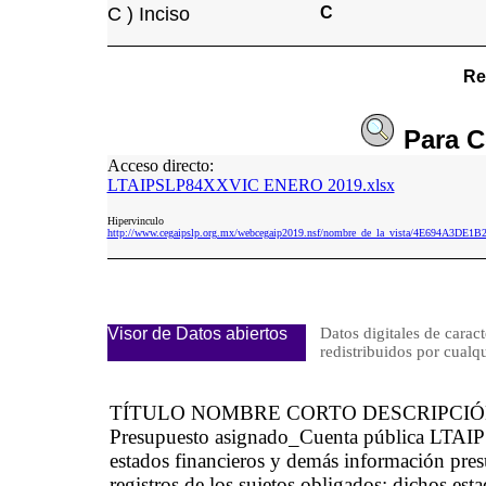
C ) Inciso
C
Re
Para
C
Acceso directo:
LTAIPSLP84XXVIC ENERO 2019.xlsx
Hipervinculo
http://www.cegaipslp.org.mx/webcegaip2019.nsf/nombre_de_la_vista/4E694A
Visor de Datos abiertos
Datos digitales de caract
redistribuidos por cu
TÍTULO NOMBRE CORTO DESCRIPCI
Presupuesto asignado_Cuenta pública LTAIP
estados financieros y demás información pres
registros de los sujetos obligados; dichos es