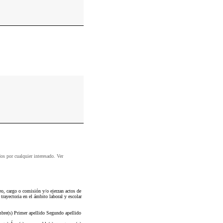
dos por cualquier interesado. Ver
o, cargo o comisión y/o ejerzan actos de
trayectoria en el ámbito laboral y escolar
bre(s) Primer apellido Segundo apellido