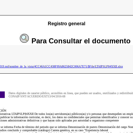
Registro general
Para
Consultar
el documento
ip2019.nsf/nombre_de_la_vista/4CC46A1CC438F99A8625842C006A7E71/$File/LTAIPSLP84XXII.xlsx
Datos digitales de caracter público, accesibles en linea, que pueden ser usados, reutilizados y redistribui
CONAIP/SNT/ACUERDO/EXT13/04/2016-08
CIÓN
nistrativas LTAIPSLP84XXII De todos los(as) servidores(as) públicos(as) y/o personas que desempeñen un emple
publicar la información curricular, es decir, los datos no confidenciales que permitan identificarlos y conocer su 
anciones administrativas definitivas y que hayan sido aplicadas por autoridad u organismo competente
ue se informa Fecha de término del periodo que se informa Denominación de puesto Denominación del cargo Nom
dios concluido y comprobable (catálogo) Carrera genérica, en su caso "Experiencia laboral