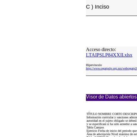
C ) Inciso
Acceso directo:
LTAIPSLP84XXII.xlsx
Hipervinculo
http://www.cegaipslp.org.mx/webcega
Visor de Datos abiertos
TÍTULO NOMBRE CORTO DESCRIP
Información curricular y sanciones admi
autoridad en el sujeto obligado se deberá 
y se especificará si ha sido acreedor a s
Tabla Campos
Ejercicio Fecha de inicio del periodo q
Área de adscripción Nivel máximo de estu