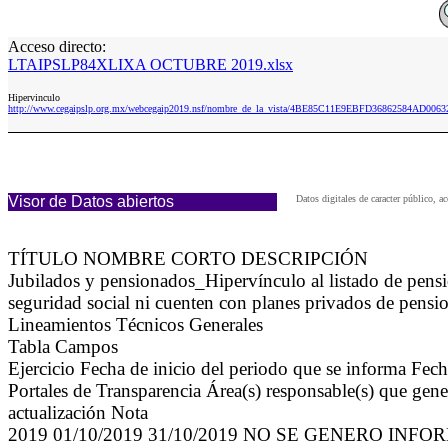
Acceso directo:
LTAIPSLP84XLIXA OCTUBRE 2019.xlsx
Hipervinculo
http://www.cegaipslp.org.mx/webcegaip2019.nsf/nombre_de_la_vista/4BE85C11E9EBFD36862584AD
Visor de Datos abiertos
Datos digitales de caracter público,
TÍTULO NOMBRE CORTO DESCRIPCIÓN
Jubilados y pensionados_Hipervínculo al listado de pen
seguridad social ni cuenten con planes privados de pensio
Lineamientos Técnicos Generales
Tabla Campos
Ejercicio Fecha de inicio del periodo que se informa Fec
Portales de Transparencia Área(s) responsable(s) que gene
actualización Nota
2019 01/10/2019 31/10/2019 NO SE GENERO INF