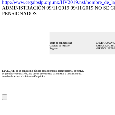
http://www.cegaipslp.org.mx/HV2019.nsf/nombre
ADMINISTRACIÓN 09/11/2019 09/11/2019 NO S
PENSIONADOS
Tabla de aplicabilidad
0309D41C95DAC
Carátula de registro
6ADABE2FC8BC
Registro
4BE85C11E9EBF
La CEGAIP, es un organismo público con autonomía presupuestaria, operativa,
de gestión y de decisión, a la que se encomienda el fomento y la difusión del
derecho de acceso a la información púbica.