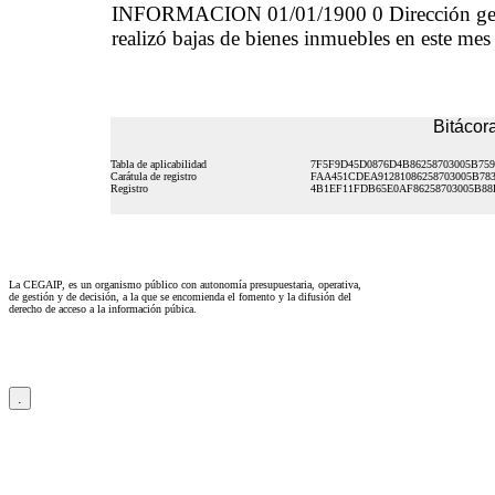
INFORMACION 01/01/1900 0 Dirección gener
realizó bajas de bienes inmuebles en este me
Bitácora
Tabla de aplicabilidad
7F5F9D45D0876D4B86258703005B759
Carátula de registro
FAA451CDEA91281086258703005B78
Registro
4B1EF11FDB65E0AF86258703005B88
La CEGAIP, es un organismo público con autonomía presupuestaria, operativa,
de gestión y de decisión, a la que se encomienda el fomento y la difusión del
derecho de acceso a la información púbica.