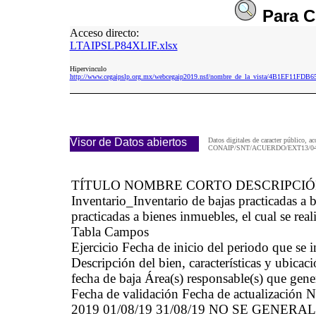
Para
C
Acceso directo:
LTAIPSLP84XLIF.xlsx
Hipervinculo
http://www.cegaipslp.org.mx/webcegaip2019.nsf/nombre_de_la_vista/4B1EF11F
Visor de Datos abiertos
Datos digitales de caracter público, ac
CONAIP/SNT/ACUERDO/EXT13/04/
TÍTULO NOMBRE CORTO DESCRIPCI
Inventario_Inventario de bajas practicadas 
practicadas a bienes inmuebles, el cual se real
Tabla Campos
Ejercicio Fecha de inicio del periodo que se
Descripción del bien, características y ubica
fecha de baja Área(s) responsable(s) que gene
Fecha de validación Fecha de actualización N
2019 01/08/19 31/08/19 NO SE GENE