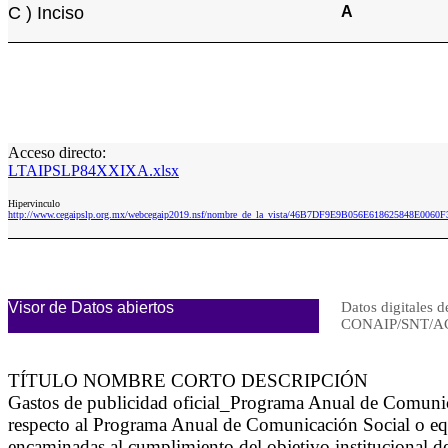
C ) Inciso
A
Acceso directo:
LTAIPSLP84XXIXA.xlsx
Hipervinculo
http://www.cegaipslp.org.mx/webcegaip2019.nsf/nombre_de_la_vista/46B7DF9E9B056E618625848E006
Visor de Datos abiertos
Datos digitales d
CONAIP/SNT/A
TÍTULO NOMBRE CORTO DESCRIPCIÓN
Gastos de publicidad oficial_Programa Anual de Comuni
respecto al Programa Anual de Comunicación Social o equ
encaminadas al cumplimiento del objetivo institucional de