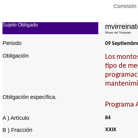
Comisión 
Sujeto Obligado
mvirreinat
Museo del Virreinato
Periodo
09 Septiembr
Obligación
Los montos
tipo de me
programaci
mantenimi
Obligación específica.
Programa A
A ) Artículo
84
B ) Fracción
XXIX